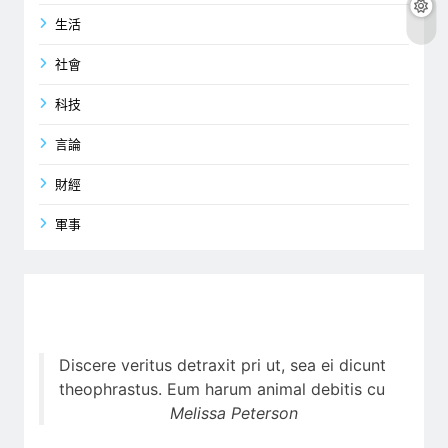
生活
社會
科技
言論
財經
軍事
Discere veritus detraxit pri ut, sea ei dicunt
theophrastus. Eum harum animal debitis cu
Melissa Peterson