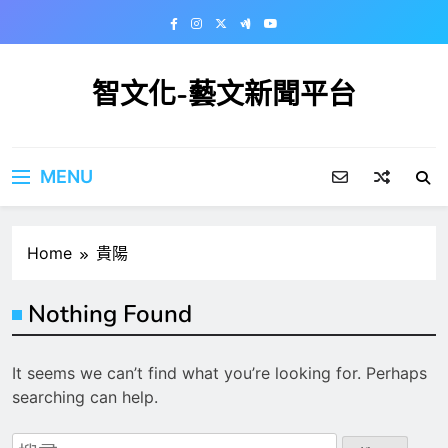
Skip
to
content
智文化-藝文新聞平台
MENU
Home
貴陽
Nothing Found
It seems we can’t find what you’re looking for. Perhaps
searching can help.
搜