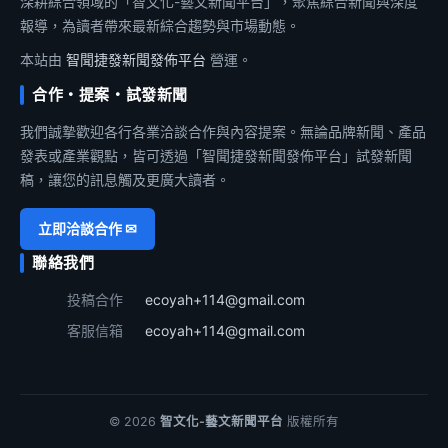
深耕綜合領域的「智文化-藝文新聞平台」，聚焦綜合新聞與深度
報導，為讀者帶來最新綜合趨勢與市場動態。
本站由
智聞捷發新聞發佈平台
營運。
合作・提案・試發新聞
我們誠摯歡迎各行各業洽談合作與內容提案。無論品牌新聞、產品
發表或產業觀點，皆可透過「智聞捷發新聞發佈平台」試發新聞
稿，讓您的訊息觸及更廣大讀者。
立即洽談合作 ✉
聯絡我們
投稿合作
ecoyah+114@gmail.com
客服信箱
ecoyah+114@gmail.com
© 2026
智文化-藝文新聞平台
版權所有