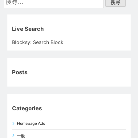
尋
關
鍵
字:
Live Search
Blocksy: Search Block
Posts
Categories
Homepage Ads
一般