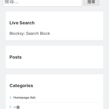
尋
關
鍵
字:
Live Search
Blocksy: Search Block
Posts
Categories
Homepage Ads
一般