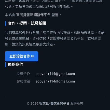
深耕綜合領域的「智文化-藝文新聞平台」，聚焦綜合新聞與深度
報導，為讀者帶來最新綜合趨勢與市場動態。
本站由
智聞捷發新聞發佈平台
營運。
合作・提案・試發新聞
我們誠摯歡迎各行各業洽談合作與內容提案。無論品牌新聞、產品
發表或產業觀點，皆可透過「智聞捷發新聞發佈平台」試發新聞
稿，讓您的訊息觸及更廣大讀者。
立即洽談合作 ✉
聯絡我們
投稿合作
ecoyah+114@gmail.com
客服信箱
ecoyah+114@gmail.com
© 2026
智文化-藝文新聞平台
版權所有