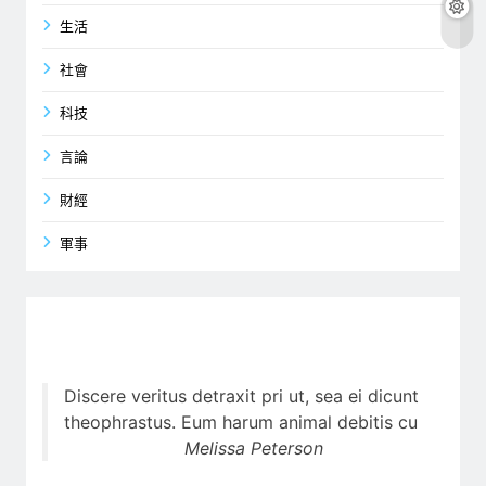
生活
社會
科技
言論
財經
軍事
Discere veritus detraxit pri ut, sea ei dicunt
theophrastus. Eum harum animal debitis cu
Melissa Peterson