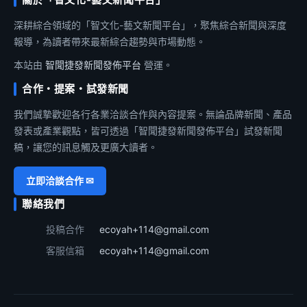
深耕綜合領域的「智文化-藝文新聞平台」，聚焦綜合新聞與深度
報導，為讀者帶來最新綜合趨勢與市場動態。
本站由
智聞捷發新聞發佈平台
營運。
合作・提案・試發新聞
我們誠摯歡迎各行各業洽談合作與內容提案。無論品牌新聞、產品
發表或產業觀點，皆可透過「智聞捷發新聞發佈平台」試發新聞
稿，讓您的訊息觸及更廣大讀者。
立即洽談合作 ✉
聯絡我們
投稿合作
ecoyah+114@gmail.com
客服信箱
ecoyah+114@gmail.com