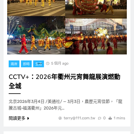
5 個月 ago
兩岸
即時
生活
CCTV+：2026年衢州元宵舞龍展演燃動
全城
北京2026年3月4日 /美通社/ — 3月3日，農歷元宵佳節，「龍
騰古城•福滿衢州」2026年元…
閱讀更多
terry@111.com.tw
0
1 mins