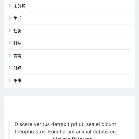
未分類
生活
社會
科技
言論
財經
軍事
Discere veritus detraxit pri ut, sea ei dicunt
theophrastus. Eum harum animal debitis cu