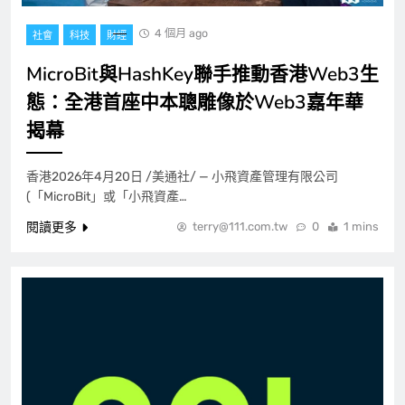
4 個月 ago
社會
科技
財經
MicroBit與HashKey聯手推動香港Web3生
態：全港首座中本聰雕像於Web3嘉年華
揭幕
香港2026年4月20日 /美通社/ — 小飛資產管理有限公司
(「MicroBit」或「小飛資產…
閱讀更多
terry@111.com.tw
0
1 mins