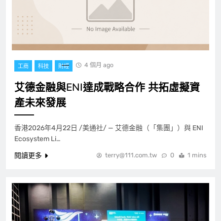
4 個月 ago
工商
科技
財經
艾德金融與ENI達成戰略合作 共拓虛擬資
產未來發展
香港2026年4月22日 /美通社/ — 艾德金融（「集團」）與 ENI
Ecosystem Li…
閱讀更多
terry@111.com.tw
0
1 mins