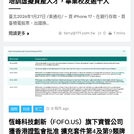
培訓虛擬資產人才，畢業校友逾千人
臺北2026年1月27日 /美通社/ — 買 iPhone 17、在銀行存款、買
臺積電股票、出國換…
閱讀更多
terry@111.com.tw
0
1 mins
8 個月 ago
國際
科技
財經
恆峰科技創新（FOFO.US）旗下資管公司
獲香港證監會批准 擴充套件第4及第9類牌