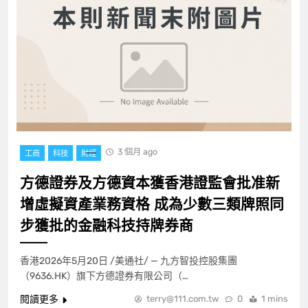
3 個月 ago
工商
科技
財經
方德證券及方德資本獲香港證監會批准新
增虛擬資產業務資格 成為少數三類牌照同
步獲批的金融科技持牌券商
香港2026年5月20日 /美通社/ — 九方智投控股集團
（9636.HK）旗下方德證券有限公司（…
閱讀更多
terry@111.com.tw
0
1 mins