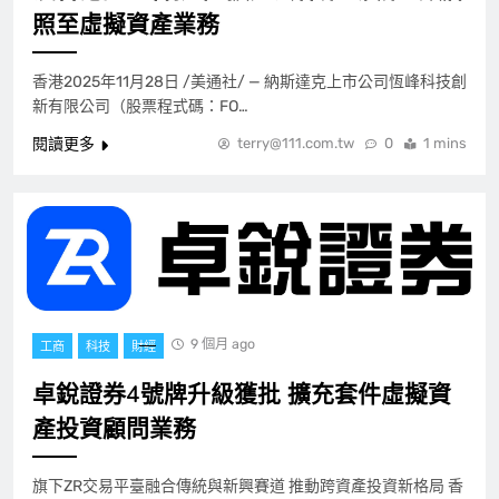
照至虛擬資產業務
香港2025年11月28日 /美通社/ — 納斯達克上市公司恆峰科技創
新有限公司（股票程式碼：FO…
閱讀更多
terry@111.com.tw
0
1 mins
9 個月 ago
工商
科技
財經
卓銳證券4號牌升級獲批 擴充套件虛擬資
產投資顧問業務
旗下ZR交易平臺融合傳統與新興賽道 推動跨資產投資新格局 香