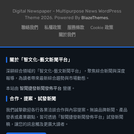
Digital Newspaper - Multipurpose News WordPress
Theme 2026. Powered By
.
BlazeThemes
聯絡我們
私權政策
服務條款
Cookie 政策
關於我們
關於「智文化-藝文新聞平台」
深耕綜合領域的「智文化-藝文新聞平台」，聚焦綜合新聞與深度
報導，為讀者帶來最新綜合趨勢與市場動態。
本站由
智聞捷發新聞發佈平台
營運。
合作・提案・試發新聞
我們誠摯歡迎各行各業洽談合作與內容提案。無論品牌新聞、產品
發表或產業觀點，皆可透過「智聞捷發新聞發佈平台」試發新聞
稿，讓您的訊息觸及更廣大讀者。