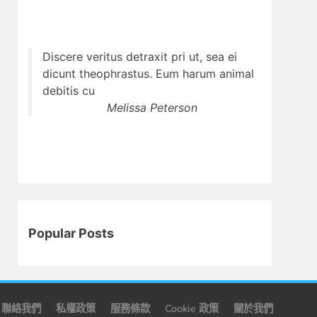
Discere veritus detraxit pri ut, sea ei
dicunt theophrastus. Eum harum animal
debitis cu
Melissa Peterson
Popular Posts
聯絡我們
私權政策
服務條款
Cookie 政策
關於我們