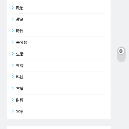
政治
教育
時尚
未分類
生活
社會
科技
言論
財經
軍事