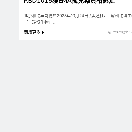
RBD1016獲EMA孤兒藥資格認定
北京和瑞典哥德堡2025年10月24日 /美通社/ — 蘇州瑞
（「瑞博生物」…
閱讀更多
terry@111