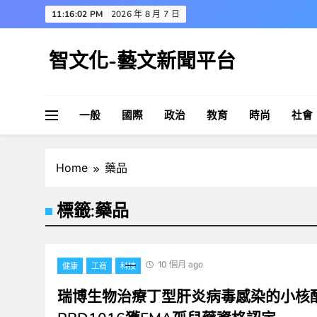
Skip
11:16:02 PM
2026 年 8 月 7 日
to
content
智文化-藝文新聞平台
一般
國際
政治
教育
時尚
社會
Home
藥品
標籤:
藥品
10 個月 ago
健康
工商
科技
瑞博生物治療丁型肝炎病毒感染的小核