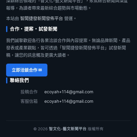
深耕綜合領域的「智文化-藝文新聞平台」，聚焦綜合新聞與深度
報導，為讀者帶來最新綜合趨勢與市場動態。
本站由
智聞捷發新聞發佈平台
營運。
合作・提案・試發新聞
我們誠摯歡迎各行各業洽談合作與內容提案。無論品牌新聞、產品
發表或產業觀點，皆可透過「智聞捷發新聞發佈平台」試發新聞
稿，讓您的訊息觸及更廣大讀者。
立即洽談合作 ✉
聯絡我們
投稿合作
ecoyah+114@gmail.com
客服信箱
ecoyah+114@gmail.com
© 2026
智文化-藝文新聞平台
版權所有