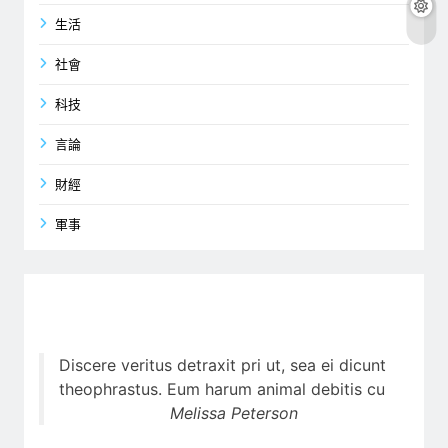
生活
社會
科技
言論
財經
軍事
Discere veritus detraxit pri ut, sea ei dicunt
theophrastus. Eum harum animal debitis cu
Melissa Peterson