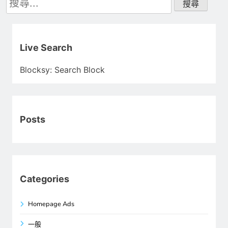
尋
關
鍵
字:
Live Search
Blocksy: Search Block
Posts
Categories
Homepage Ads
一般