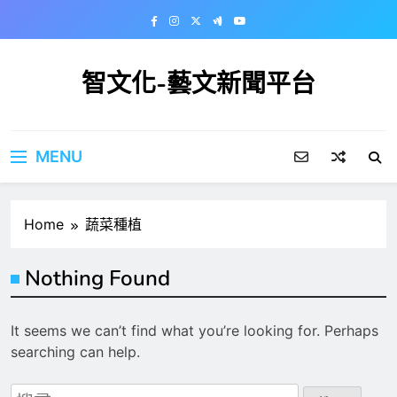
Skip
to
content
智文化-藝文新聞平台
MENU
Home
蔬菜種植
Nothing Found
It seems we can’t find what you’re looking for. Perhaps
searching can help.
搜