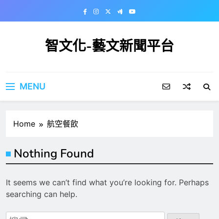
Skip
to
content
智文化-藝文新聞平台
MENU
Home
航空餐飲
Nothing Found
It seems we can’t find what you’re looking for. Perhaps
searching can help.
搜