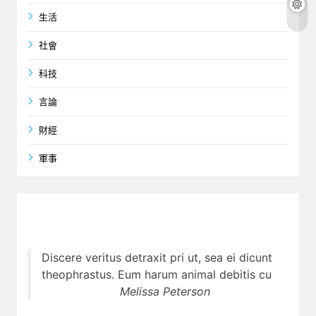
生活
社會
科技
言論
財經
軍事
Discere veritus detraxit pri ut, sea ei dicunt
theophrastus. Eum harum animal debitis cu
Melissa Peterson