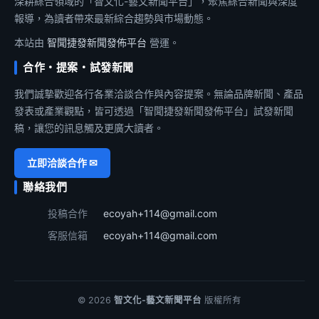
深耕綜合領域的「智文化-藝文新聞平台」，聚焦綜合新聞與深度
報導，為讀者帶來最新綜合趨勢與市場動態。
本站由
智聞捷發新聞發佈平台
營運。
合作・提案・試發新聞
我們誠摯歡迎各行各業洽談合作與內容提案。無論品牌新聞、產品
發表或產業觀點，皆可透過「智聞捷發新聞發佈平台」試發新聞
稿，讓您的訊息觸及更廣大讀者。
立即洽談合作 ✉
聯絡我們
投稿合作
ecoyah+114@gmail.com
客服信箱
ecoyah+114@gmail.com
© 2026
智文化-藝文新聞平台
版權所有