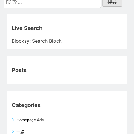
尋
關
鍵
字:
Live Search
Blocksy: Search Block
Posts
Categories
Homepage Ads
一般