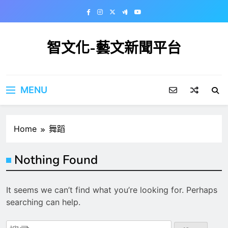
Skip
to
content
智文化-藝文新聞平台
MENU
Home
舞蹈
Nothing Found
It seems we can’t find what you’re looking for. Perhaps
searching can help.
搜