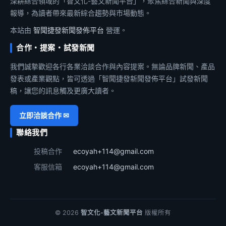
深耕綜合領域的「智文化-藝文新聞平台」，聚焦綜合新聞與深度
報導，為讀者帶來最新綜合趨勢與市場動態。
本站由
智聞捷發新聞發佈平台
營運。
合作・提案・試發新聞
我們誠摯歡迎各行各業洽談合作與內容提案。無論品牌新聞、產品
發表或產業觀點，皆可透過「智聞捷發新聞發佈平台」試發新聞
稿，讓您的訊息觸及更廣大讀者。
立即洽談合作 ✉
聯絡我們
投稿合作
ecoyah+114@gmail.com
客服信箱
ecoyah+114@gmail.com
© 2026
智文化-藝文新聞平台
版權所有