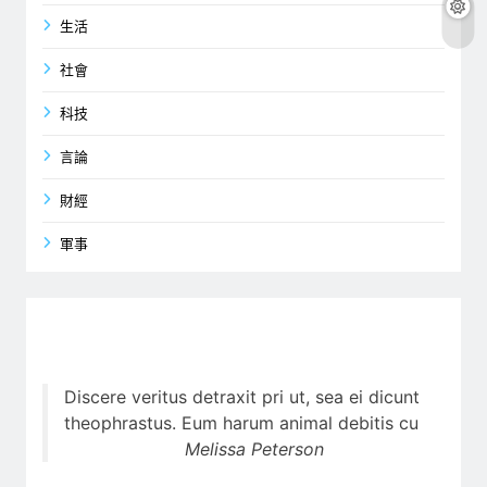
生活
社會
科技
言論
財經
軍事
Discere veritus detraxit pri ut, sea ei dicunt
theophrastus. Eum harum animal debitis cu
Melissa Peterson