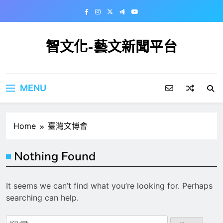
Skip
to
content
智文化-藝文新聞平台
MENU
Home
臺灣文博會
Nothing Found
It seems we can’t find what you’re looking for. Perhaps
searching can help.
搜