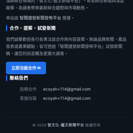
深耕綜合領域的「智文化-藝文新聞平台」，聚焦綜合新聞與深度
報導，為讀者帶來最新綜合趨勢與市場動態。
本站由
智聞捷發新聞發佈平台
營運。
合作・提案・試發新聞
我們誠摯歡迎各行各業洽談合作與內容提案。無論品牌新聞、產品
發表或產業觀點，皆可透過「智聞捷發新聞發佈平台」試發新聞
稿，讓您的訊息觸及更廣大讀者。
立即洽談合作 ✉
聯絡我們
投稿合作
ecoyah+114@gmail.com
客服信箱
ecoyah+114@gmail.com
© 2026
智文化-藝文新聞平台
版權所有