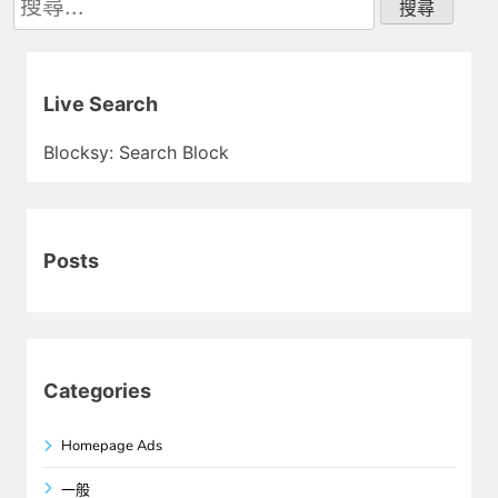
尋
關
鍵
字:
Live Search
Blocksy: Search Block
Posts
Categories
Homepage Ads
一般