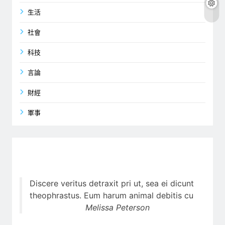
生活
社會
科技
言論
財經
軍事
Discere veritus detraxit pri ut, sea ei dicunt
theophrastus. Eum harum animal debitis cu
Melissa Peterson