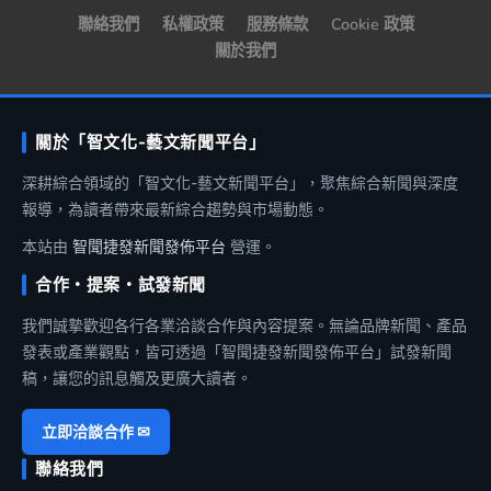
聯絡我們
私權政策
服務條款
Cookie 政策
關於我們
關於「智文化-藝文新聞平台」
深耕綜合領域的「智文化-藝文新聞平台」，聚焦綜合新聞與深度
報導，為讀者帶來最新綜合趨勢與市場動態。
本站由
智聞捷發新聞發佈平台
營運。
合作・提案・試發新聞
我們誠摯歡迎各行各業洽談合作與內容提案。無論品牌新聞、產品
發表或產業觀點，皆可透過「智聞捷發新聞發佈平台」試發新聞
稿，讓您的訊息觸及更廣大讀者。
立即洽談合作 ✉
聯絡我們