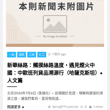
1 個月 ago
一般
國際
工商
社會
新華絲路：觸摸絲路溫度，遇見煙火中
國：中歐班列貨品溯源行（哈薩克斯坦）•
人文篇
北京2026年7月6日 /美通社/ — 這場關於見證、理解與連接的溯
源之旅，讓我們看到，當貨物抵達…
閱讀更多
terry@111.com.tw
0
1 mins