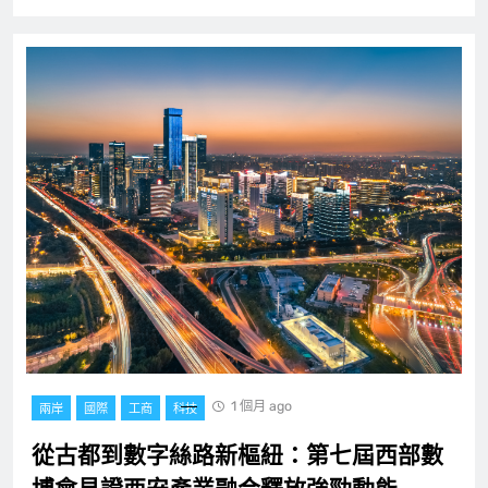
1 個月 ago
兩岸
國際
工商
科技
從古都到數字絲路新樞紐：第七屆西部數