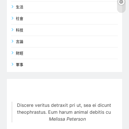
生活
社會
科技
言論
財經
軍事
Discere veritus detraxit pri ut, sea ei dicunt
theophrastus. Eum harum animal debitis cu
Melissa Peterson