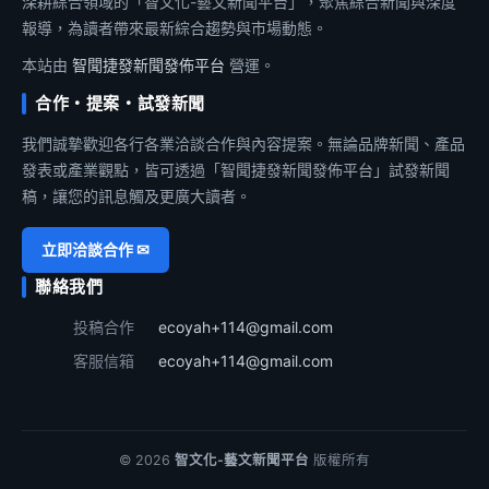
深耕綜合領域的「智文化-藝文新聞平台」，聚焦綜合新聞與深度
報導，為讀者帶來最新綜合趨勢與市場動態。
本站由
智聞捷發新聞發佈平台
營運。
合作・提案・試發新聞
我們誠摯歡迎各行各業洽談合作與內容提案。無論品牌新聞、產品
發表或產業觀點，皆可透過「智聞捷發新聞發佈平台」試發新聞
稿，讓您的訊息觸及更廣大讀者。
立即洽談合作 ✉
聯絡我們
投稿合作
ecoyah+114@gmail.com
客服信箱
ecoyah+114@gmail.com
© 2026
智文化-藝文新聞平台
版權所有