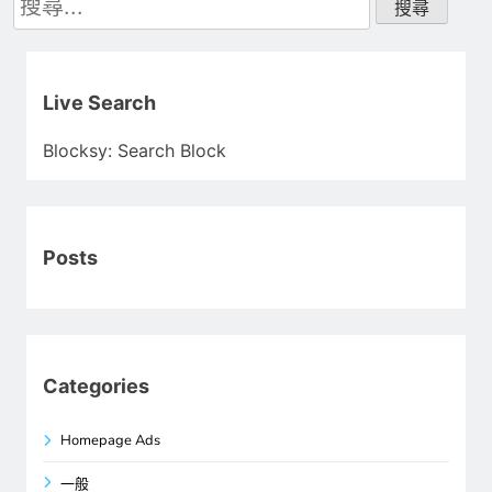
尋
關
鍵
字:
Live Search
Blocksy: Search Block
Posts
Categories
Homepage Ads
一般