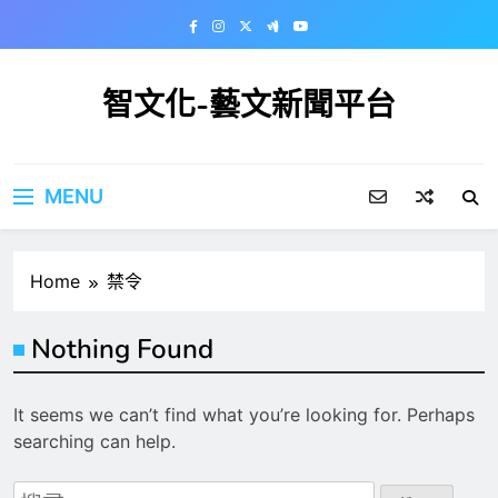
Skip
to
content
智文化-藝文新聞平台
MENU
Home
禁令
Nothing Found
It seems we can’t find what you’re looking for. Perhaps
searching can help.
搜