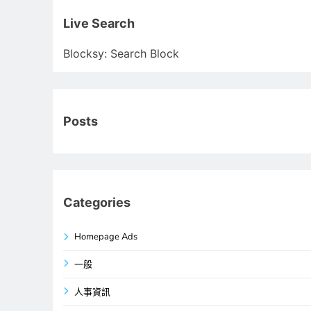
關
鍵
Live Search
字:
Blocksy: Search Block
Posts
Categories
Homepage Ads
一般
人事資訊