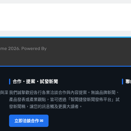
heme 2026. Powered By
合作・提案・試發新聞
聯
聞與深
我們誠摯歡迎各行各業洽談合作與內容提案。無論品牌新聞、
產品發表或產業觀點，皆可透過「智聞捷發新聞發佈平台」試
發新聞稿，讓您的訊息觸及更廣大讀者。
立即洽談合作 ✉