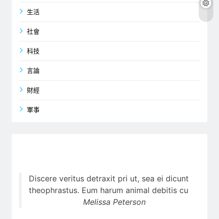
生活
社會
科技
言論
財經
軍事
Discere veritus detraxit pri ut, sea ei dicunt
theophrastus. Eum harum animal debitis cu
Melissa Peterson