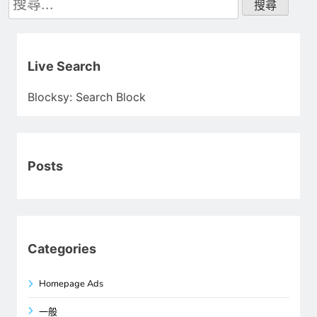
尋
關
鍵
字:
Live Search
Blocksy: Search Block
Posts
Categories
Homepage Ads
一般