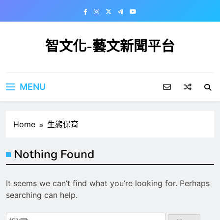
Skip
to
content
智文化-藝文新聞平台
MENU
Home
生態保育
Nothing Found
It seems we can’t find what you’re looking for. Perhaps
searching can help.
搜