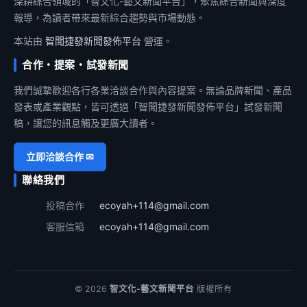
深耕綜合領域的「智文化-藝文新聞平台」，聚焦綜合新聞與深度
報導，為讀者帶來最新綜合趨勢與市場動態。
本站由
智聞捷發新聞發佈平台
營運。
合作・提案・試發新聞
我們誠摯歡迎各行各業洽談合作與內容提案。無論品牌新聞、產品
發表或產業觀點，皆可透過「智聞捷發新聞發佈平台」試發新聞
稿，讓您的訊息觸及更廣大讀者。
立即洽談合作 ✉
聯絡我們
投稿合作
ecoyah+114@gmail.com
客服信箱
ecoyah+114@gmail.com
© 2026
智文化-藝文新聞平台
版權所有