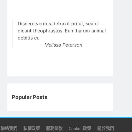
Discere veritus detraxit pri ut, sea ei
dicunt theophrastus. Eum harum animal
debitis cu
Melissa Peterson
Popular Posts
聯絡我們
私權政策
服務條款
Cookie 政策
關於我們