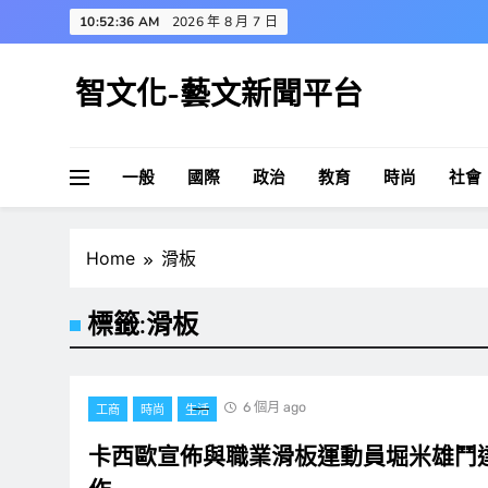
Skip
10:52:37 AM
2026 年 8 月 7 日
to
content
智文化-藝文新聞平台
一般
國際
政治
教育
時尚
社會
Home
滑板
標籤:
滑板
6 個月 ago
工商
時尚
生活
卡西歐宣佈與職業滑板運動員堀米雄鬥