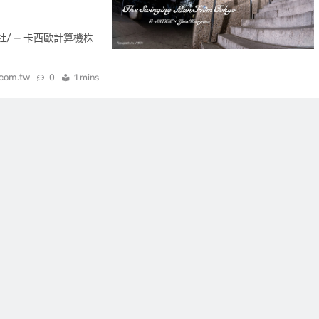
社/ — 卡西歐計算機株
.com.tw
0
1 mins