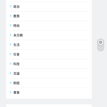
政治
教育
時尚
未分類
生活
社會
科技
言論
財經
軍事