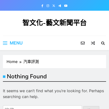
Skip
to
content
智文化-藝文新聞平台
MENU
Home
汽車評測
Nothing Found
It seems we can’t find what you’re looking for. Perhaps
searching can help.
搜