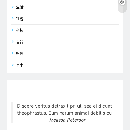
生活
社會
科技
言論
財經
軍事
Discere veritus detraxit pri ut, sea ei dicunt
theophrastus. Eum harum animal debitis cu
Melissa Peterson