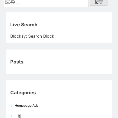
尋
關
鍵
字:
Live Search
Blocksy: Search Block
Posts
Categories
Homepage Ads
一般