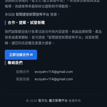
深耕綜合領域的「智文化-藝文新聞平台」，聚焦綜合新聞與深度
報導，為讀者帶來最新綜合趨勢與市場動態。
本站由
智聞捷發新聞發佈平台
營運。
合作・提案・試發新聞
我們誠摯歡迎各行各業洽談合作與內容提案。無論品牌新聞、產品
發表或產業觀點，皆可透過「智聞捷發新聞發佈平台」試發新聞
稿，讓您的訊息觸及更廣大讀者。
立即洽談合作 ✉
聯絡我們
投稿合作
ecoyah+114@gmail.com
客服信箱
ecoyah+114@gmail.com
© 2026
智文化-藝文新聞平台
版權所有