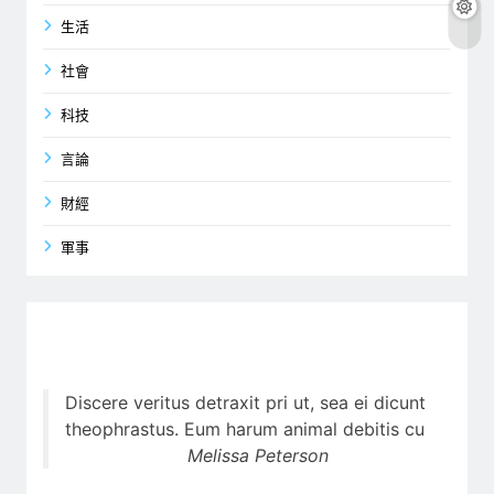
生活
社會
科技
言論
財經
軍事
Discere veritus detraxit pri ut, sea ei dicunt
theophrastus. Eum harum animal debitis cu
Melissa Peterson