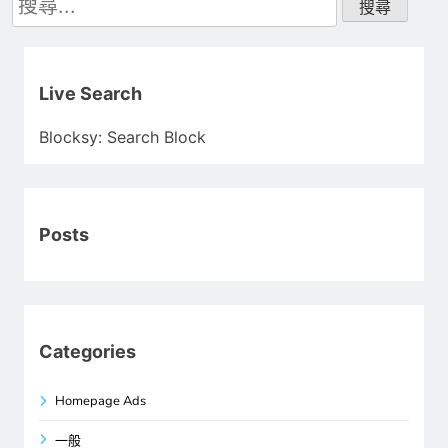
尋
關
鍵
字:
Live Search
Blocksy: Search Block
Posts
Categories
Homepage Ads
一般