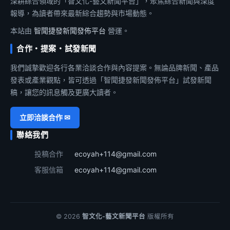
深耕綜合領域的「智文化-藝文新聞平台」，聚焦綜合新聞與深度
報導，為讀者帶來最新綜合趨勢與市場動態。
本站由
智聞捷發新聞發佈平台
營運。
合作・提案・試發新聞
我們誠摯歡迎各行各業洽談合作與內容提案。無論品牌新聞、產品
發表或產業觀點，皆可透過「智聞捷發新聞發佈平台」試發新聞
稿，讓您的訊息觸及更廣大讀者。
立即洽談合作 ✉
聯絡我們
投稿合作
ecoyah+114@gmail.com
客服信箱
ecoyah+114@gmail.com
© 2026
智文化-藝文新聞平台
版權所有