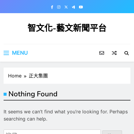
Skip
to
content
智文化-藝文新聞平台
MENU
Home
正大集團
Nothing Found
It seems we can’t find what you’re looking for. Perhaps
searching can help.
搜