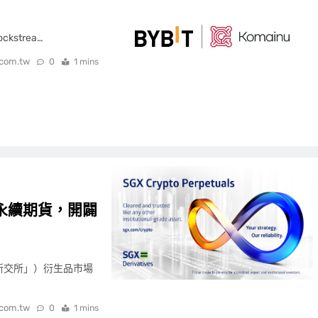
ckstrea…
.com.tw
0
1 mins
永續期貨，開闢
稱「新交所」）衍生品市場
.com.tw
0
1 mins