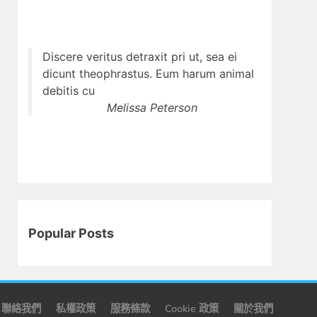
Discere veritus detraxit pri ut, sea ei
dicunt theophrastus. Eum harum animal
debitis cu
Melissa Peterson
Popular Posts
聯絡我們
私權政策
服務條款
Cookie 政策
關於我們