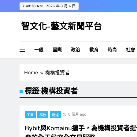
Skip
7:48:31 AM
2026 年 8 月 6 日
to
content
智文化-藝文新聞平台
一般
國際
政治
教育
時尚
社會
Home
機構投資者
標籤:
機構投資者
8 個月 ago
工商
科技
財經
Bybit與Komainu攜手，為機構投資