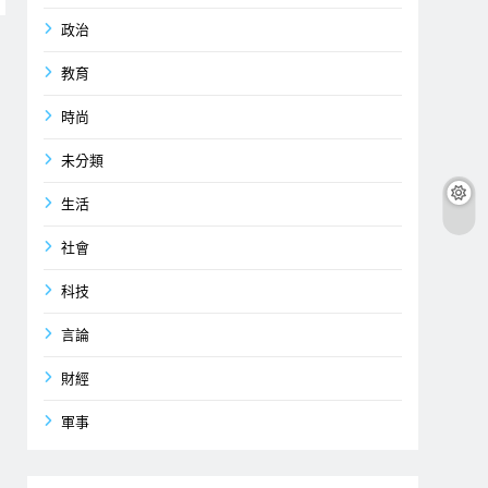
政治
教育
時尚
未分類
生活
社會
科技
言論
財經
軍事