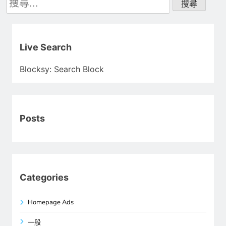
尋
關
鍵
字:
Live Search
Blocksy: Search Block
Posts
Categories
Homepage Ads
一般