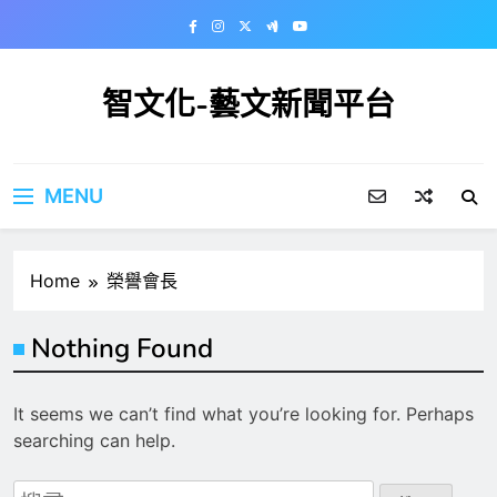
Skip
to
content
智文化-藝文新聞平台
MENU
Home
榮譽會長
Nothing Found
It seems we can’t find what you’re looking for. Perhaps
searching can help.
搜