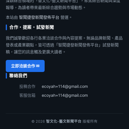
深耕綜合領域的「智文化-藝文新聞平台」，聚焦綜合新聞與深度
報導，為讀者帶來最新綜合趨勢與市場動態。
本站由
智聞捷發新聞發佈平台
營運。
合作・提案・試發新聞
我們誠摯歡迎各行各業洽談合作與內容提案。無論品牌新聞、產品
發表或產業觀點，皆可透過「智聞捷發新聞發佈平台」試發新聞
稿，讓您的訊息觸及更廣大讀者。
立即洽談合作 ✉
聯絡我們
投稿合作
ecoyah+114@gmail.com
客服信箱
ecoyah+114@gmail.com
© 2026
智文化-藝文新聞平台
版權所有