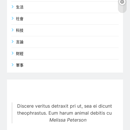
生活
社會
科技
言論
財經
軍事
Discere veritus detraxit pri ut, sea ei dicunt
theophrastus. Eum harum animal debitis cu
Melissa Peterson