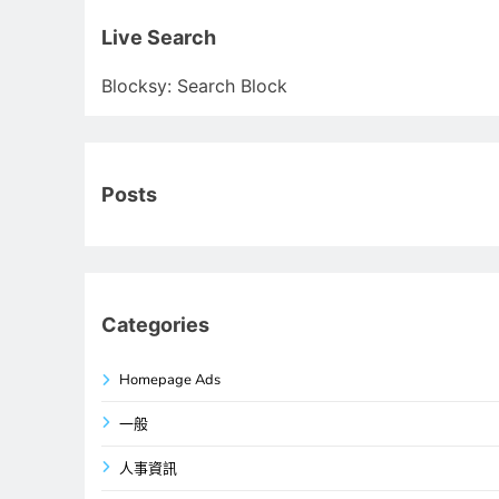
關
鍵
Live Search
字:
Blocksy: Search Block
Posts
Categories
Homepage Ads
一般
人事資訊