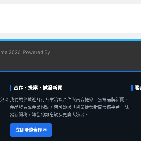
heme 2026. Powered By
合作・提案・試發新聞
聯
聞與深
我們誠摯歡迎各行各業洽談合作與內容提案。無論品牌新聞、
產品發表或產業觀點，皆可透過「智聞捷發新聞發佈平台」試
發新聞稿，讓您的訊息觸及更廣大讀者。
立即洽談合作 ✉