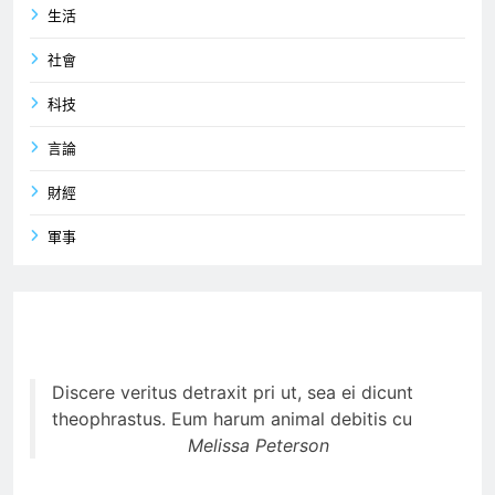
生活
社會
科技
言論
財經
軍事
Discere veritus detraxit pri ut, sea ei dicunt
theophrastus. Eum harum animal debitis cu
Melissa Peterson