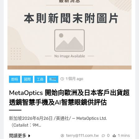
1 個月 ago
即時
國際
工商
科技
MetaOptics 開始向歐洲及日本客戶出貨超
透鏡智慧手機及AI智慧眼鏡供評估
新加坡2026年6月26日 /美通社/ — MetaOptics Ltd.
（Catalist：9M…
閱讀更多
terry@111.com.tw
0
1 mins