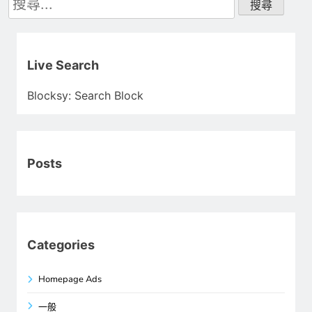
尋
關
鍵
字:
Live Search
Blocksy: Search Block
Posts
Categories
Homepage Ads
一般