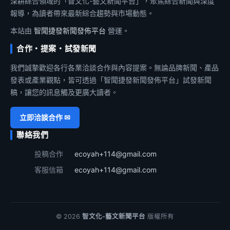
深耕綜合領域的「智文化-藝文新聞平台」，聚焦綜合新聞與深度
報導，為讀者帶來最新綜合趨勢與市場動態。
本站由
智聞捷發新聞發佈平台
營運。
合作・提案・試發新聞
我們誠摯歡迎各行各業洽談合作與內容提案。無論品牌新聞、產品
發表或產業觀點，皆可透過「智聞捷發新聞發佈平台」試發新聞
稿，讓您的訊息觸及更廣大讀者。
立即洽談合作 ✉
聯絡我們
投稿合作
ecoyah+114@gmail.com
客服信箱
ecoyah+114@gmail.com
© 2026
智文化-藝文新聞平台
版權所有