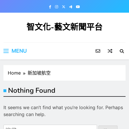
Skip
to
content
智文化-藝文新聞平台
MENU
Home
新加坡航空
Nothing Found
It seems we can’t find what you’re looking for. Perhaps
searching can help.
搜