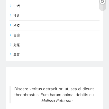
生活
社會
科技
言論
財經
軍事
Discere veritus detraxit pri ut, sea ei dicunt
theophrastus. Eum harum animal debitis cu
Melissa Peterson