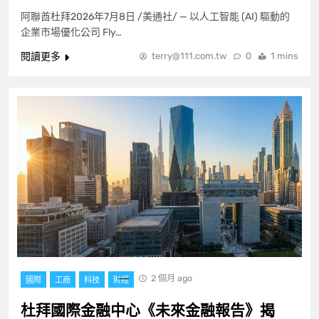
阿聯酋杜拜2026年7月8日 /美通社/ — 以人工智能 (AI) 驅動的
企業市場優化公司 Fly…
閱讀更多
terry@111.com.tw
0
1 mins
2 個月 ago
國際
工商
科技
財經
杜拜國際金融中心《未來金融報告》揭