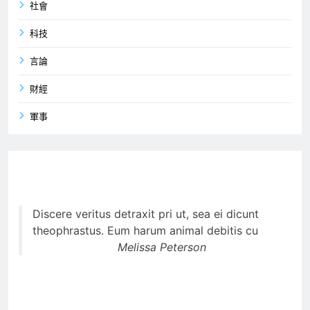
社會
科技
言論
財經
軍事
Discere veritus detraxit pri ut, sea ei dicunt
theophrastus. Eum harum animal debitis cu
Melissa Peterson