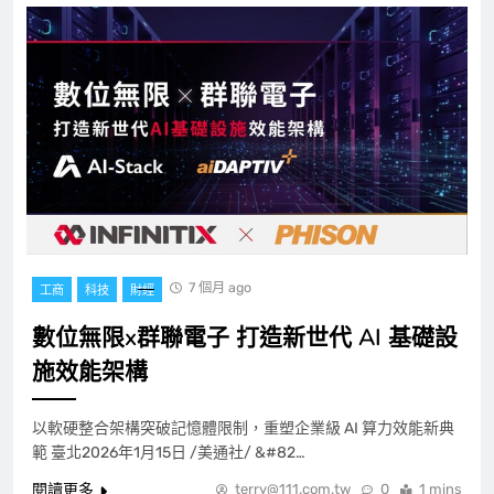
7 個月 ago
工商
科技
財經
數位無限x群聯電子 打造新世代 AI 基礎設
施效能架構
以軟硬整合架構突破記憶體限制，重塑企業級 AI 算力效能新典
範 臺北2026年1月15日 /美通社/ &#82…
閱讀更多
terry@111.com.tw
0
1 mins