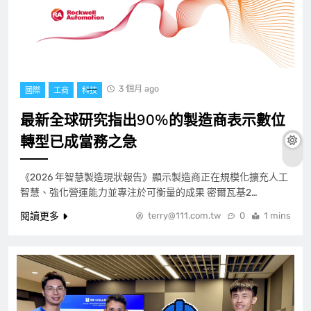
3 個月 ago
國際
工商
科技
最新全球研究指出90%的製造商表示數位
轉型已成當務之急
《2026 年智慧製造現狀報告》顯示製造商正在規模化擴充人工
智慧、強化營運能力並專注於可衡量的成果 密爾瓦基2…
閱讀更多
terry@111.com.tw
0
1 mins