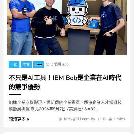
3 個月 ago
一般
工商
科技
不只是AI工具！IBM Bob是企業在AI時代
的競爭優勢
加速企業商機變現、煥新傳統企業資產、解決企業人才知識技
能斷層挑戰 臺北2026年5月7日 /美通社/ &#82…
閱讀更多
terry@111.com.tw
0
1 mins