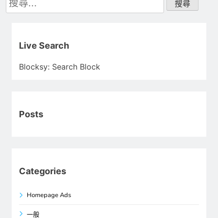
尋
關
鍵
字:
Live Search
Blocksy: Search Block
Posts
Categories
Homepage Ads
一般