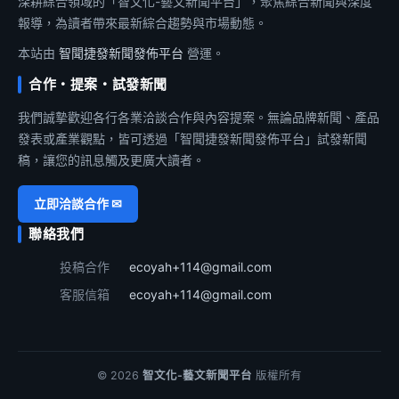
深耕綜合領域的「智文化-藝文新聞平台」，聚焦綜合新聞與深度
報導，為讀者帶來最新綜合趨勢與市場動態。
本站由
智聞捷發新聞發佈平台
營運。
合作・提案・試發新聞
我們誠摯歡迎各行各業洽談合作與內容提案。無論品牌新聞、產品
發表或產業觀點，皆可透過「智聞捷發新聞發佈平台」試發新聞
稿，讓您的訊息觸及更廣大讀者。
立即洽談合作 ✉
聯絡我們
投稿合作
ecoyah+114@gmail.com
客服信箱
ecoyah+114@gmail.com
© 2026
智文化-藝文新聞平台
版權所有