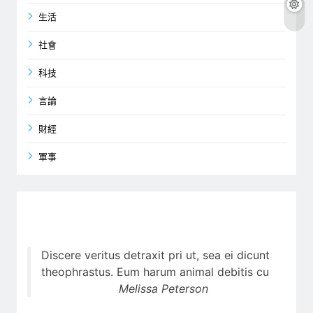
生活
社會
科技
言論
財經
軍事
Discere veritus detraxit pri ut, sea ei dicunt
theophrastus. Eum harum animal debitis cu
Melissa Peterson