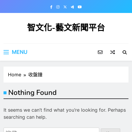
Skip
to
content
智文化-藝文新聞平台
MENU
Home
收盤鐘
Nothing Found
It seems we can’t find what you’re looking for. Perhaps
searching can help.
搜