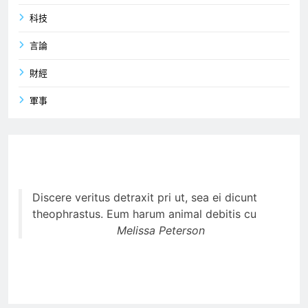
科技
言論
財經
軍事
Discere veritus detraxit pri ut, sea ei dicunt
theophrastus. Eum harum animal debitis cu
Melissa Peterson