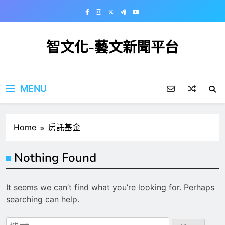
Skip
to
content
智文化-藝文新聞平台
MENU
Home
房託基金
Nothing Found
It seems we can’t find what you’re looking for. Perhaps
searching can help.
搜