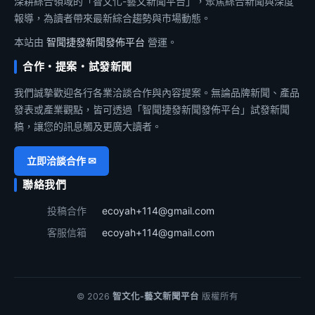
深耕綜合領域的「智文化-藝文新聞平台」，聚焦綜合新聞與深度
報導，為讀者帶來最新綜合趨勢與市場動態。
本站由
智聞捷發新聞發佈平台
營運。
合作・提案・試發新聞
我們誠摯歡迎各行各業洽談合作與內容提案。無論品牌新聞、產品
發表或產業觀點，皆可透過「智聞捷發新聞發佈平台」試發新聞
稿，讓您的訊息觸及更廣大讀者。
立即洽談合作 ✉
聯絡我們
投稿合作
ecoyah+114@gmail.com
客服信箱
ecoyah+114@gmail.com
© 2026
智文化-藝文新聞平台
版權所有