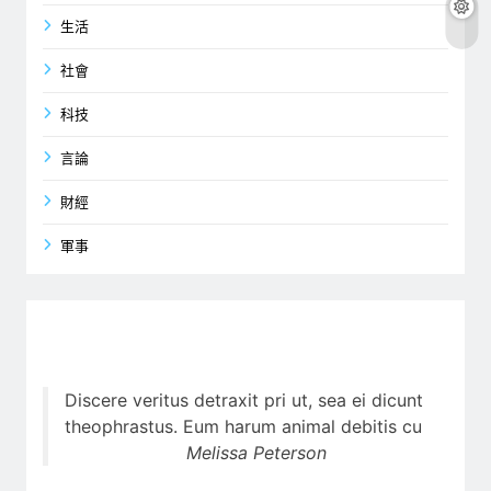
生活
社會
科技
言論
財經
軍事
Discere veritus detraxit pri ut, sea ei dicunt
theophrastus. Eum harum animal debitis cu
Melissa Peterson