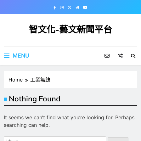
Skip
to
content
智文化-藝文新聞平台
MENU
Home
工業無線
Nothing Found
It seems we can’t find what you’re looking for. Perhaps
searching can help.
搜