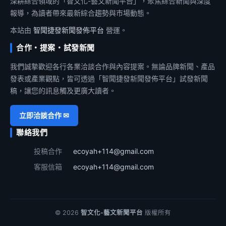
深耕綜合領域的「智文化-藝文新聞平台」，聚焦綜合新聞與深度
報導，為讀者帶來最新綜合趨勢與市場動態。
本站由
智聞捷發新聞發佈平台
營運。
合作・提案・試發新聞
我們誠摯歡迎各行各業洽談合作與內容提案。無論品牌新聞、產品
發表或產業觀點，皆可透過「智聞捷發新聞發佈平台」試發新聞
稿，讓您的訊息觸及更廣大讀者。
立即洽談合作 ✉
聯絡我們
投稿合作
ecoyah+114@gmail.com
客服信箱
ecoyah+114@gmail.com
© 2026
智文化-藝文新聞平台
版權所有