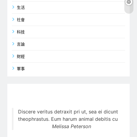
生活
社會
科技
言論
財經
軍事
Discere veritus detraxit pri ut, sea ei dicunt
theophrastus. Eum harum animal debitis cu
Melissa Peterson