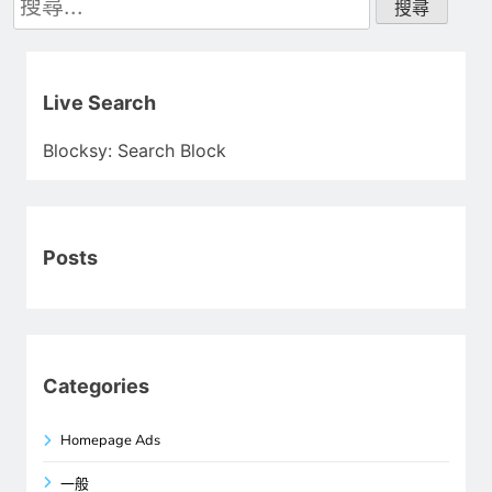
尋
關
鍵
字:
Live Search
Blocksy: Search Block
Posts
Categories
Homepage Ads
一般