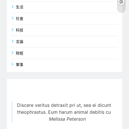
生活
社會
科技
言論
財經
軍事
Discere veritus detraxit pri ut, sea ei dicunt
theophrastus. Eum harum animal debitis cu
Melissa Peterson