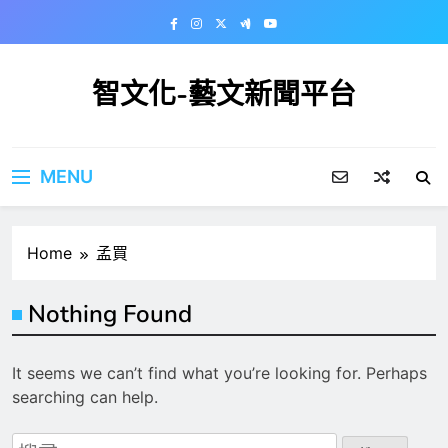
Skip
to
content
智文化-藝文新聞平台
MENU
Home
孟買
Nothing Found
It seems we can’t find what you’re looking for. Perhaps
searching can help.
搜