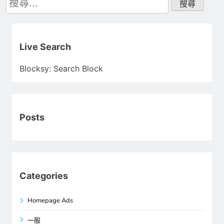
尋
關
鍵
字:
Live Search
Blocksy: Search Block
Posts
Categories
Homepage Ads
一般