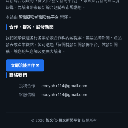
深耕綜合領域的「智文化-藝文新聞平台」，聚焦綜合新聞與深度
報導，為讀者帶來最新綜合趨勢與市場動態。
本站由
智聞捷發新聞發佈平台
營運。
合作・提案・試發新聞
我們誠摯歡迎各行各業洽談合作與內容提案。無論品牌新聞、產品
發表或產業觀點，皆可透過「智聞捷發新聞發佈平台」試發新聞
稿，讓您的訊息觸及更廣大讀者。
立即洽談合作 ✉
聯絡我們
投稿合作
ecoyah+114@gmail.com
客服信箱
ecoyah+114@gmail.com
© 2026
智文化-藝文新聞平台
版權所有