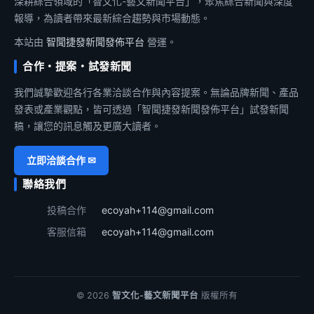
深耕綜合領域的「智文化-藝文新聞平台」，聚焦綜合新聞與深度
報導，為讀者帶來最新綜合趨勢與市場動態。
本站由
智聞捷發新聞發佈平台
營運。
合作・提案・試發新聞
我們誠摯歡迎各行各業洽談合作與內容提案。無論品牌新聞、產品
發表或產業觀點，皆可透過「智聞捷發新聞發佈平台」試發新聞
稿，讓您的訊息觸及更廣大讀者。
立即洽談合作 ✉
聯絡我們
投稿合作
ecoyah+114@gmail.com
客服信箱
ecoyah+114@gmail.com
© 2026
智文化-藝文新聞平台
版權所有