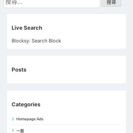
尋
關
鍵
字:
Live Search
Blocksy: Search Block
Posts
Categories
Homepage Ads
一般