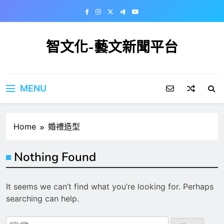
Skip
to
content
智文化-藝文新聞平台
MENU
Home
婚禮造型
Nothing Found
It seems we can’t find what you’re looking for. Perhaps
searching can help.
搜