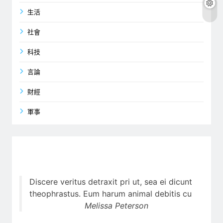
生活
社會
科技
言論
財經
軍事
Discere veritus detraxit pri ut, sea ei dicunt
theophrastus. Eum harum animal debitis cu
Melissa Peterson