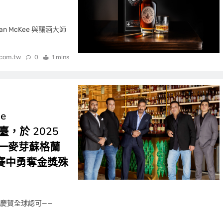
n McKee 與釀酒大師
.com.tw
0
1 mins
he
臺，於 2025
單一麥芽蘇格蘭
賽中勇奪金獎殊
舉杯慶賀全球認可——