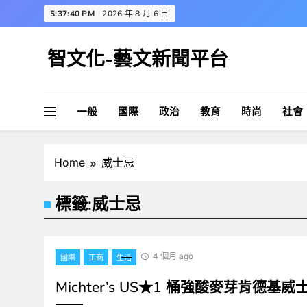
Skip
5:37:40 PM
2026 年 8 月 6 日
to
content
智文化-藝文新聞平台
一般
國際
政治
教育
時尚
社會
Home
威士忌
標籤:
威士忌
4 個月 ago
國際
工商
生活
Michter’s US★1 桶強酸麥芽肯德基