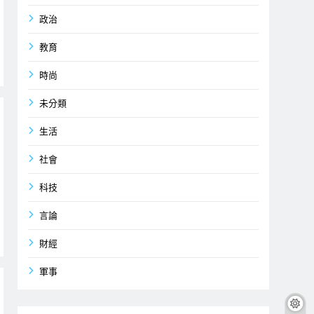
政治
教育
時尚
未分類
生活
社會
科技
言論
財經
軍事