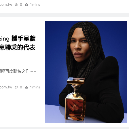
.com.tw
0
1 mins
usteing 攜手呈獻
大膽創意聯乘的代表
er 揭曉再度聯名之作 ——
.com.tw
0
1 mins