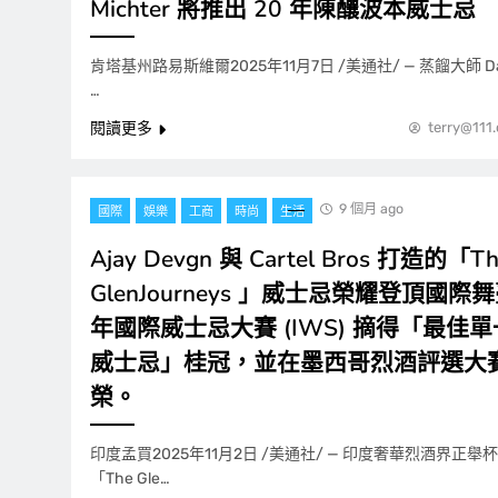
Michter 將推出 20 年陳釀波本威士忌
肯塔基州路易斯維爾2025年11月7日 /美通社/ — 蒸餾大師 Da
…
閱讀更多
terry@111
9 個月 ago
國際
娛樂
工商
時尚
生活
Ajay Devgn 與 Cartel Bros 打造的「T
GlenJourneys 」威士忌榮耀登頂國際舞
年國際威士忌大賽 (IWS) 摘得「最佳
威士忌」桂冠，並在墨西哥烈酒評選大
榮。
印度孟買2025年11月2日 /美通社/ — 印度奢華烈酒界正
「The Gle…