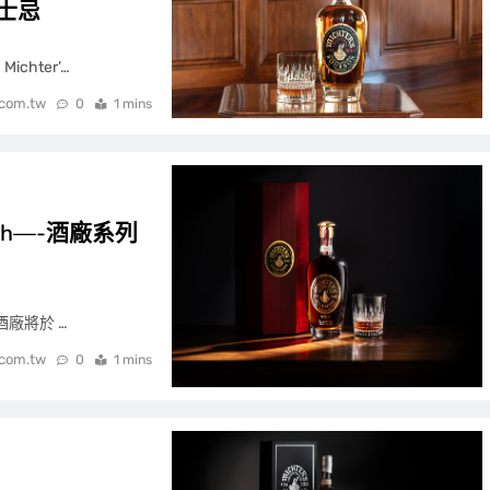
威士忌
chter’…
.com.tw
0
1 mins
 Mash—-酒廠系列
 酒廠將於 …
.com.tw
0
1 mins