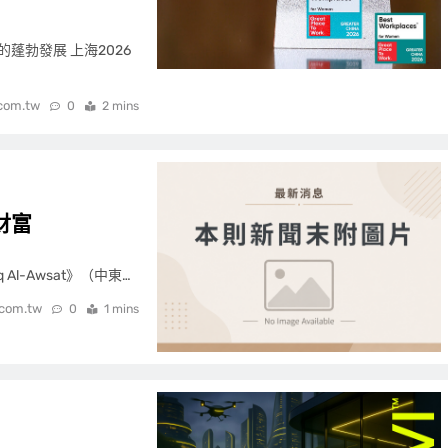
蓬勃發展 上海2026
.com.tw
0
2 mins
財富
 Al-Awsat》（中東…
.com.tw
0
1 mins