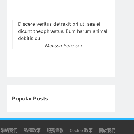
Discere veritus detraxit pri ut, sea ei
dicunt theophrastus. Eum harum animal
debitis cu
Melissa Peterson
Popular Posts
聯絡我們
私權政策
服務條款
Cookie 政策
關於我們