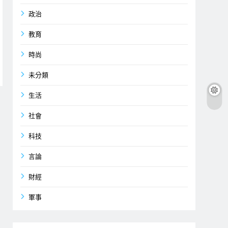
政治
教育
時尚
未分類
生活
社會
科技
言論
財經
軍事