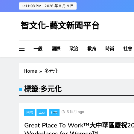
Skip
1:11:09 PM
2026 年 8 月 9 日
to
content
智文化-藝文新聞平台
一般
國際
政治
教育
時尚
社會
Home
多元化
標籤:
多元化
5 個月 ago
國際
工商
社會
Great Place To Work™大中華區慶祝2
Workplaces for Women™