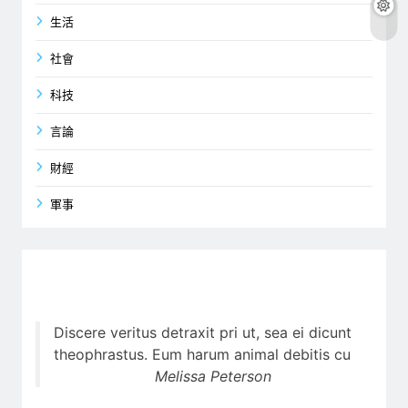
生活
社會
科技
言論
財經
軍事
Discere veritus detraxit pri ut, sea ei dicunt
theophrastus. Eum harum animal debitis cu
Melissa Peterson