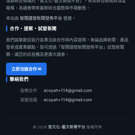
深耕綜合領域的「智文化-藝文新聞平台」，聚焦綜合新聞與深度
報導，為讀者帶來最新綜合趨勢與市場動態。
本站由
智聞捷發新聞發佈平台
營運。
合作・提案・試發新聞
我們誠摯歡迎各行各業洽談合作與內容提案。無論品牌新聞、產品
發表或產業觀點，皆可透過「智聞捷發新聞發佈平台」試發新聞
稿，讓您的訊息觸及更廣大讀者。
立即洽談合作 ✉
聯絡我們
投稿合作
ecoyah+114@gmail.com
客服信箱
ecoyah+114@gmail.com
© 2026
智文化-藝文新聞平台
版權所有