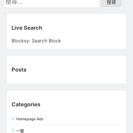
尋
關
鍵
字:
Live Search
Blocksy: Search Block
Posts
Categories
Homepage Ads
一般