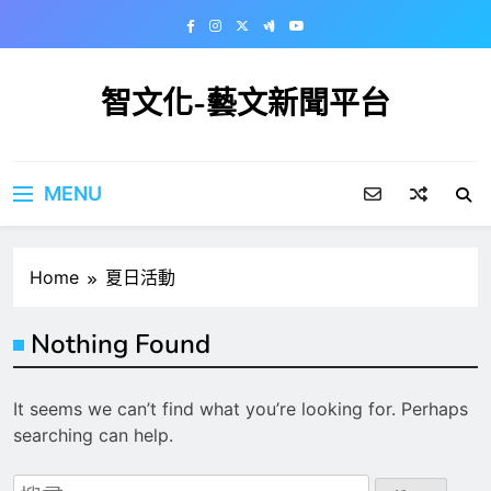
Skip
to
content
智文化-藝文新聞平台
MENU
Home
夏日活動
Nothing Found
It seems we can’t find what you’re looking for. Perhaps
searching can help.
搜