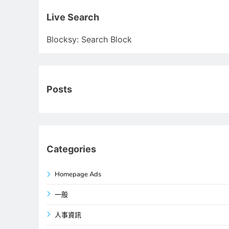
關
鍵
Live Search
字:
Blocksy: Search Block
Posts
Categories
Homepage Ads
一般
人事資訊