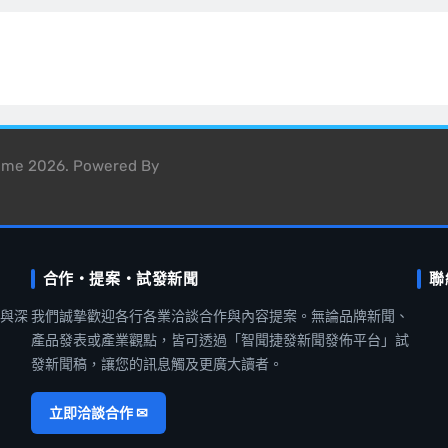
heme 2026. Powered By
合作・提案・試發新聞
聯
聞與深
我們誠摯歡迎各行各業洽談合作與內容提案。無論品牌新聞、
產品發表或產業觀點，皆可透過「智聞捷發新聞發佈平台」試
發新聞稿，讓您的訊息觸及更廣大讀者。
立即洽談合作 ✉