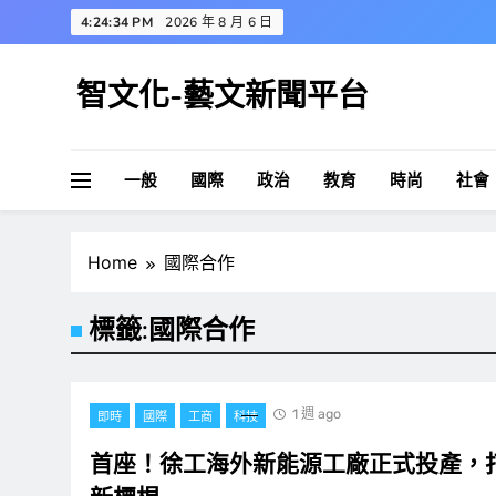
Skip
4:24:35 PM
2026 年 8 月 6 日
to
content
智文化-藝文新聞平台
一般
國際
政治
教育
時尚
社會
Home
國際合作
標籤:
國際合作
1 週 ago
即時
國際
工商
科技
首座！徐工海外新能源工廠正式投產，