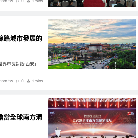
.com.tw
0
1 mins
絲路城市發展的
6「世界市長對話•西安」
.com.tw
0
1 mins
擔當全球南方溝