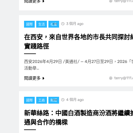
閱讀更多
terry@111
3 個月 ago
國際
生活
社會
在西安，來自世界各地的市長共同探討
實踐路徑
西安2026年4月29日 /美通社/ — 4月27日至29日，202
活動舉…
閱讀更多
terry@111
4 個月 ago
國際
工商
財經
新華絲路：中國白酒製造商汾酒將繼續
通與合作的橋樑