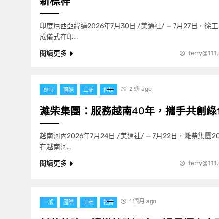
新標桿
印度尼西亞緯達2026年7月30日 /美通社/ — 7月27日
成儀式在印…
閱讀更多
terry@111
2 週 ago
即時
國際
工商
科技
濰柴集團：服務越南40年，攜手共創綠
越南河內2026年7月24日 /美通社/ — 7月22日，濰柴集團
在越南河…
閱讀更多
terry@111
1 個月 ago
一般
國際
工商
社會