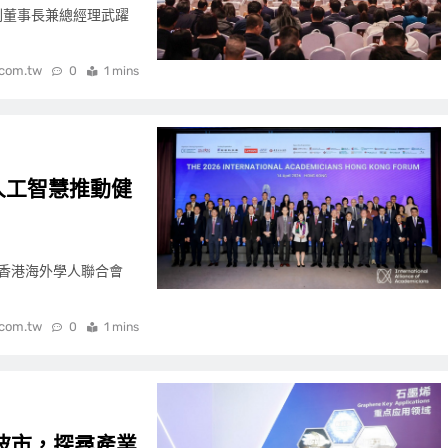
團副董事長兼總經理武躍
.com.tw
0
1 mins
人工智慧推動健
）與香港海外學人聯合會
.com.tw
0
1 mins
波市，探尋產業