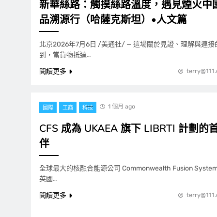
新華絲路：觸摸絲路溫度，遇見煙火中
品溯源行（哈薩克斯坦）•人文篇
北京2026年7月6日 /美通社/ — 這場關於見證、理解與
到，當貨物抵達…
閱讀更多
terry@111
1 個月 ago
國際
工商
科技
CFS 成為 UKAEA 旗下 LIBRTI 計
伴
全球最大的核融合能源公司 Commonwealth Fusion Syste
英國…
閱讀更多
terry@111