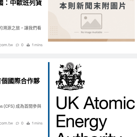
國：中歐班列貨
連接的溯源之旅，讓我們看
.com.tw
0
1 mins
劃的首個國際合作夥
ms (CFS) 成為首間參與
.com.tw
0
1 mins