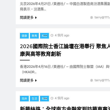
北京2026年4月21日 /美通社/ — 中國白酒製造商汾酒集
飛表示，汾酒集…
閱讀更多
terry@111
4 個月 ago
健康
教育
科技
2026國際院士香江論壇在港舉行 聚焦
康與高等教育創新
香港2026年4月16日 /美通社/ — 由國際院士聯盟（IAA
（HKAOR…
閱讀更多
terry@111
4 個月 ago
兩岸
生活
財經
新華絲路：全球南方金融家到訪華東寧