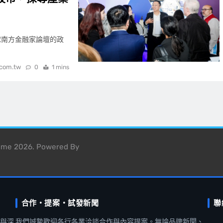
6全球南方金融家論壇的政
.com.tw
0
1 mins
heme 2026. Powered By
合作・提案・試發新聞
聯
聞與深
我們誠摯歡迎各行各業洽談合作與內容提案。無論品牌新聞、