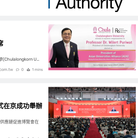
席
lalongkorn U…
.com.tw
0
1 mins
式在京成功舉辦
國際供應鏈促進博覽會在