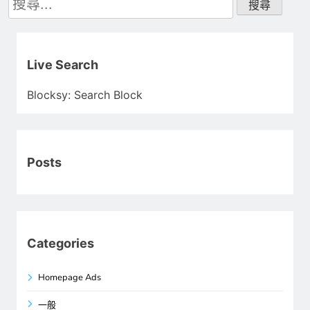
尋
關
鍵
字:
Live Search
Blocksy: Search Block
Posts
Categories
Homepage Ads
一般