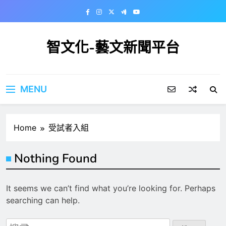
Skip
to
content
智文化-藝文新聞平台
MENU
Home
受試者入組
Nothing Found
It seems we can’t find what you’re looking for. Perhaps
searching can help.
搜