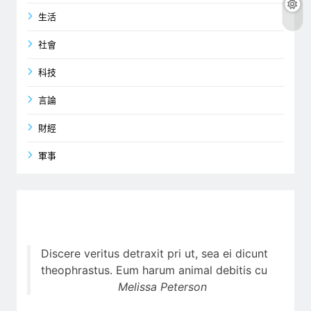
生活
社會
科技
言論
財經
軍事
Discere veritus detraxit pri ut, sea ei dicunt
theophrastus. Eum harum animal debitis cu
Melissa Peterson