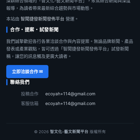
深耕綜合領域的「智文化-藝文新聞平台」，聚焦綜合新聞與深度
報導，為讀者帶來最新綜合趨勢與市場動態。
本站由
智聞捷發新聞發佈平台
營運。
合作・提案・試發新聞
我們誠摯歡迎各行各業洽談合作與內容提案。無論品牌新聞、產品
發表或產業觀點，皆可透過「智聞捷發新聞發佈平台」試發新聞
稿，讓您的訊息觸及更廣大讀者。
立即洽談合作 ✉
聯絡我們
投稿合作
ecoyah+114@gmail.com
客服信箱
ecoyah+114@gmail.com
© 2026
智文化-藝文新聞平台
版權所有