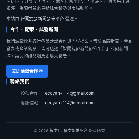
深耕綜合領域的「智文化-藝文新聞平台」，聚焦綜合新聞與深度
報導，為讀者帶來最新綜合趨勢與市場動態。
本站由
智聞捷發新聞發佈平台
營運。
合作・提案・試發新聞
我們誠摯歡迎各行各業洽談合作與內容提案。無論品牌新聞、產品
發表或產業觀點，皆可透過「智聞捷發新聞發佈平台」試發新聞
稿，讓您的訊息觸及更廣大讀者。
立即洽談合作 ✉
聯絡我們
投稿合作
ecoyah+114@gmail.com
客服信箱
ecoyah+114@gmail.com
© 2026
智文化-藝文新聞平台
版權所有