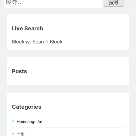
尋
關
鍵
字:
Live Search
Blocksy: Search Block
Posts
Categories
Homepage Ads
一般