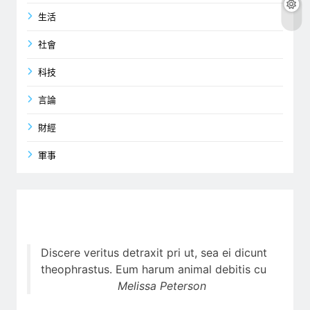
生活
社會
科技
言論
財經
軍事
Discere veritus detraxit pri ut, sea ei dicunt
theophrastus. Eum harum animal debitis cu
Melissa Peterson