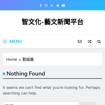
Skip
to
content
智文化-藝文新聞平台
MENU
Home
勤誠義
Nothing Found
It seems we can’t find what you’re looking for. Perhaps
searching can help.
搜