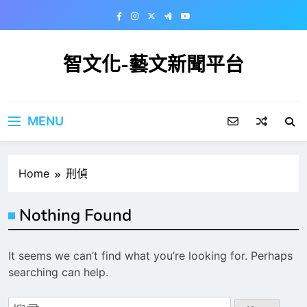
Skip
to
content
智文化-藝文新聞平台
MENU
Home
刑偵
Nothing Found
It seems we can’t find what you’re looking for. Perhaps
searching can help.
搜