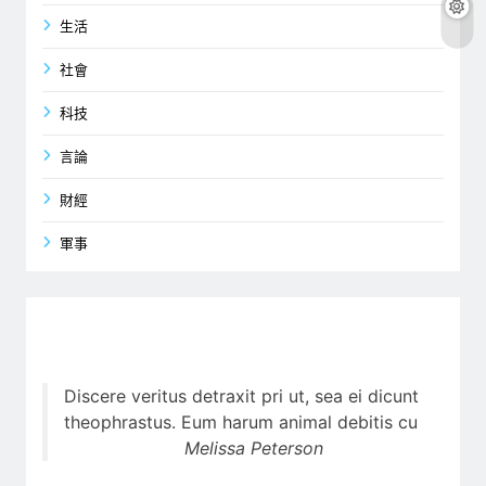
生活
社會
科技
言論
財經
軍事
Discere veritus detraxit pri ut, sea ei dicunt
theophrastus. Eum harum animal debitis cu
Melissa Peterson