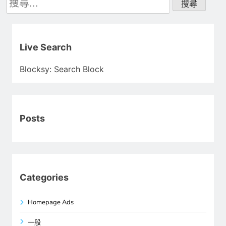
尋
關
鍵
字:
Live Search
Blocksy: Search Block
Posts
Categories
Homepage Ads
一般