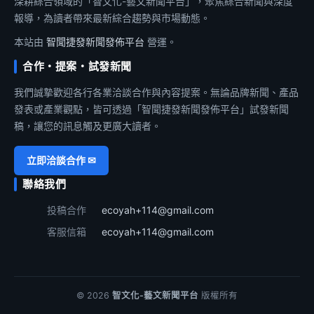
深耕綜合領域的「智文化-藝文新聞平台」，聚焦綜合新聞與深度
報導，為讀者帶來最新綜合趨勢與市場動態。
本站由
智聞捷發新聞發佈平台
營運。
合作・提案・試發新聞
我們誠摯歡迎各行各業洽談合作與內容提案。無論品牌新聞、產品
發表或產業觀點，皆可透過「智聞捷發新聞發佈平台」試發新聞
稿，讓您的訊息觸及更廣大讀者。
立即洽談合作 ✉
聯絡我們
投稿合作
ecoyah+114@gmail.com
客服信箱
ecoyah+114@gmail.com
© 2026
智文化-藝文新聞平台
版權所有