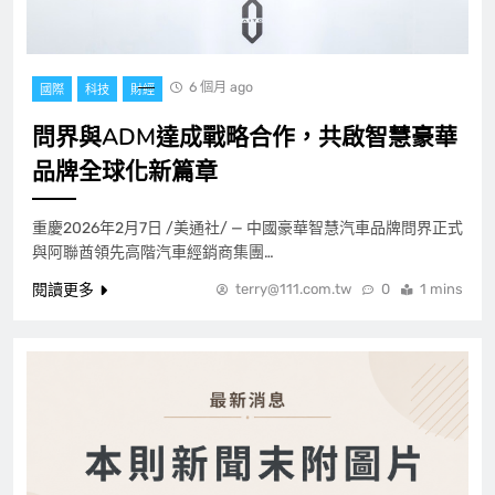
6 個月 ago
國際
科技
財經
問界與ADM達成戰略合作，共啟智慧豪華
品牌全球化新篇章
重慶2026年2月7日 /美通社/ — 中國豪華智慧汽車品牌問界正式
與阿聯酋領先高階汽車經銷商集團…
閱讀更多
terry@111.com.tw
0
1 mins