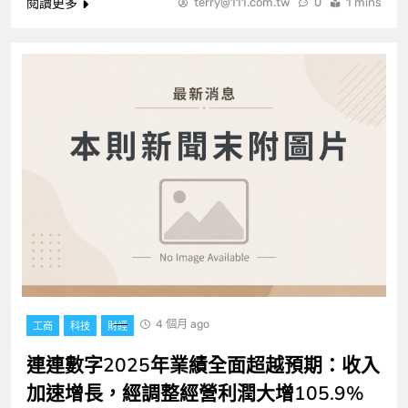
閱讀更多
terry@111.com.tw
0
1 mins
4 個月 ago
工商
科技
財經
連連數字2025年業績全面超越預期：收入
加速增長，經調整經營利潤大增105.9%