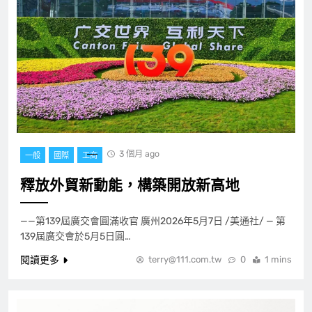
3 個月 ago
一般
國際
工商
釋放外貿新動能，構築開放新高地
——第139屆廣交會圓滿收官 廣州2026年5月7日 /美通社/ — 第
139屆廣交會於5月5日圓…
閱讀更多
terry@111.com.tw
0
1 mins