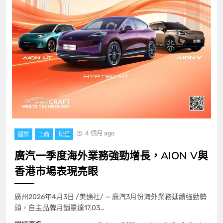
4 個月 ago
國際
工商
財經
廣汽一季度海外業務強勁增長，AION V與
香港市場表現亮眼
廣州2026年4月3日 /美通社/ — 廣汽3月份海外業務延續強勁勢
頭，自主品牌月銷量達17,03…