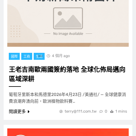
4 個月 ago
國際
工商
生活
王老吉南歐兩國簽約落地 全球化佈局邁向
區域深耕
葡萄牙里斯本和馬德里2026年4月23日 /美通社/ — 全球健康消
費浪潮奔湧向前，歐洲植物飲料賽…
閱讀更多
terry@111.com.tw
0
1 mins