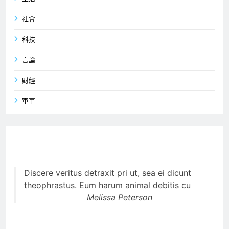
社會
科技
言論
財經
軍事
Discere veritus detraxit pri ut, sea ei dicunt
theophrastus. Eum harum animal debitis cu
Melissa Peterson