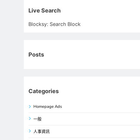
關
鍵
Live Search
字:
Blocksy: Search Block
Posts
Categories
Homepage Ads
一般
人事資訊