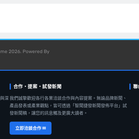
heme 2026. Powered By
合作・提案・試發新聞
聯
聞與深
我們誠摯歡迎各行各業洽談合作與內容提案。無論品牌新聞、
產品發表或產業觀點，皆可透過「智聞捷發新聞發佈平台」試
發新聞稿，讓您的訊息觸及更廣大讀者。
立即洽談合作 ✉