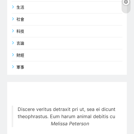
生活
社會
科技
言論
財經
軍事
Discere veritus detraxit pri ut, sea ei dicunt
theophrastus. Eum harum animal debitis cu
Melissa Peterson