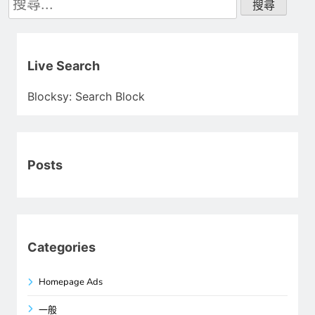
尋
關
鍵
字:
Live Search
Blocksy: Search Block
Posts
Categories
Homepage Ads
一般