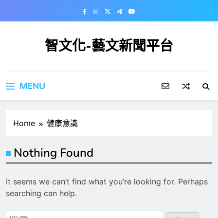
Skip
to
content
智文化-藝文新聞平台
MENU
Home
健康意識
Nothing Found
It seems we can’t find what you’re looking for. Perhaps
searching can help.
搜