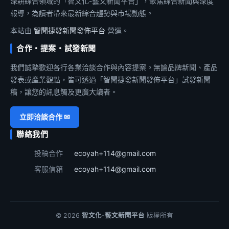
深耕綜合領域的「智文化-藝文新聞平台」，聚焦綜合新聞與深度
報導，為讀者帶來最新綜合趨勢與市場動態。
本站由
智聞捷發新聞發佈平台
營運。
合作・提案・試發新聞
我們誠摯歡迎各行各業洽談合作與內容提案。無論品牌新聞、產品
發表或產業觀點，皆可透過「智聞捷發新聞發佈平台」試發新聞
稿，讓您的訊息觸及更廣大讀者。
立即洽談合作 ✉
聯絡我們
投稿合作
ecoyah+114@gmail.com
客服信箱
ecoyah+114@gmail.com
© 2026
智文化-藝文新聞平台
版權所有