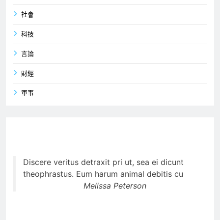
社會
科技
言論
財經
軍事
Discere veritus detraxit pri ut, sea ei dicunt
theophrastus. Eum harum animal debitis cu
Melissa Peterson