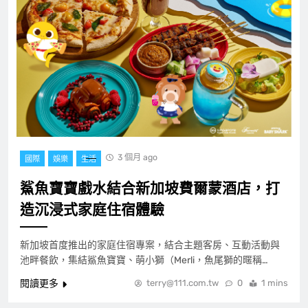
3 個月 ago
國際
娛樂
生活
鯊魚寶寶戲水結合新加坡費爾蒙酒店，打
造沉浸式家庭住宿體驗
新加坡首度推出的家庭住宿專案，結合主題客房、互動活動與
池畔餐飲，集結鯊魚寶寶、萌小獅（Merli，魚尾獅的暱稱…
閱讀更多
terry@111.com.tw
0
1 mins