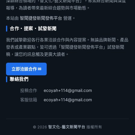
深耕綜合領域的「智文化-藝文新聞平台」，聚焦綜合新聞與深度
報導，為讀者帶來最新綜合趨勢與市場動態。
本站由
智聞捷發新聞發佈平台
營運。
合作・提案・試發新聞
我們誠摯歡迎各行各業洽談合作與內容提案。無論品牌新聞、產品
發表或產業觀點，皆可透過「智聞捷發新聞發佈平台」試發新聞
稿，讓您的訊息觸及更廣大讀者。
立即洽談合作 ✉
聯絡我們
投稿合作
ecoyah+114@gmail.com
客服信箱
ecoyah+114@gmail.com
© 2026
智文化-藝文新聞平台
版權所有