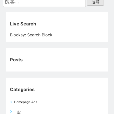
尋
關
鍵
字:
Live Search
Blocksy: Search Block
Posts
Categories
Homepage Ads
一般