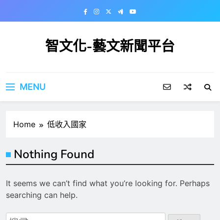
Skip
to
content
智文化-藝文新聞平台
MENU
Home
低收入國家
Nothing Found
It seems we can’t find what you’re looking for. Perhaps
searching can help.
搜