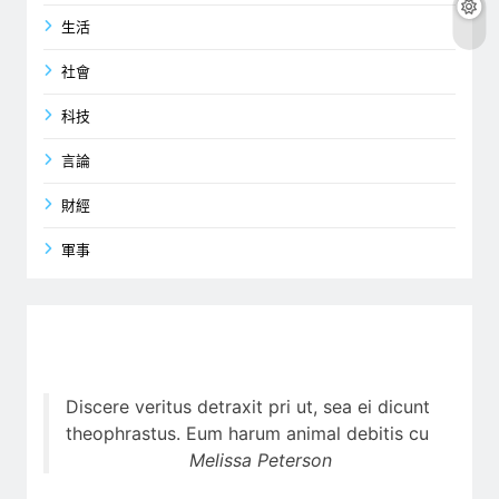
生活
社會
科技
言論
財經
軍事
Discere veritus detraxit pri ut, sea ei dicunt
theophrastus. Eum harum animal debitis cu
Melissa Peterson