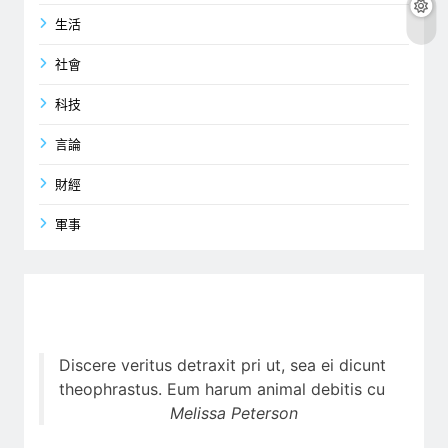
生活
社會
科技
言論
財經
軍事
Discere veritus detraxit pri ut, sea ei dicunt
theophrastus. Eum harum animal debitis cu
Melissa Peterson