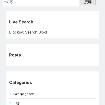
尋
關
鍵
字:
Live Search
Blocksy: Search Block
Posts
Categories
Homepage Ads
一般