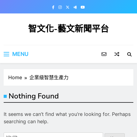
Skip
to
content
智文化-藝文新聞平台
MENU
Home
企業級智慧生產力
Nothing Found
It seems we can’t find what you’re looking for. Perhaps
searching can help.
搜