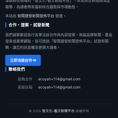
深耕綜合領域的「智文化-藝文新聞平台」，聚焦綜合新聞與深度
報導，為讀者帶來最新綜合趨勢與市場動態。
本站由
智聞捷發新聞發佈平台
營運。
合作・提案・試發新聞
我們誠摯歡迎各行各業洽談合作與內容提案。無論品牌新聞、產品
發表或產業觀點，皆可透過「智聞捷發新聞發佈平台」試發新聞
稿，讓您的訊息觸及更廣大讀者。
立即洽談合作 ✉
聯絡我們
投稿合作
ecoyah+114@gmail.com
客服信箱
ecoyah+114@gmail.com
© 2026
智文化-藝文新聞平台
版權所有