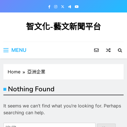
Skip
to
content
智文化-藝文新聞平台
MENU
Home
亞洲企業
Nothing Found
It seems we can’t find what you’re looking for. Perhaps
searching can help.
搜