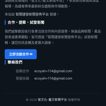
深耕綜合領域的「智文化-藝文新聞平台」，聚焦綜合新聞與深度
報導，為讀者帶來最新綜合趨勢與市場動態。
本站由
智聞捷發新聞發佈平台
營運。
合作・提案・試發新聞
我們誠摯歡迎各行各業洽談合作與內容提案。無論品牌新聞、產品
發表或產業觀點，皆可透過「智聞捷發新聞發佈平台」試發新聞
稿，讓您的訊息觸及更廣大讀者。
立即洽談合作 ✉
聯絡我們
投稿合作
ecoyah+114@gmail.com
客服信箱
ecoyah+114@gmail.com
© 2026
智文化-藝文新聞平台
版權所有