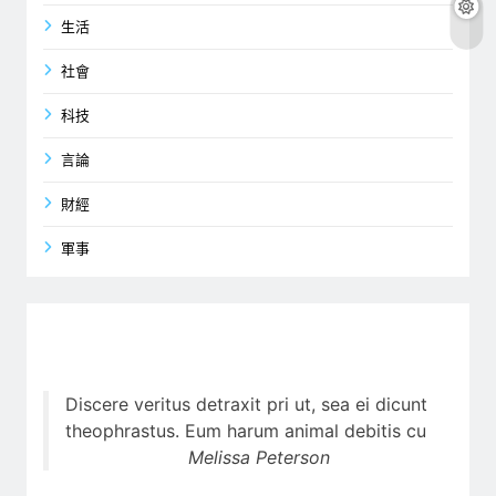
生活
社會
科技
言論
財經
軍事
Discere veritus detraxit pri ut, sea ei dicunt
theophrastus. Eum harum animal debitis cu
Melissa Peterson