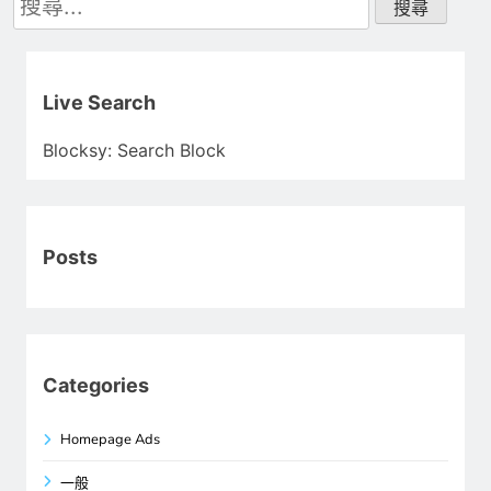
尋
關
鍵
字:
Live Search
Blocksy: Search Block
Posts
Categories
Homepage Ads
一般