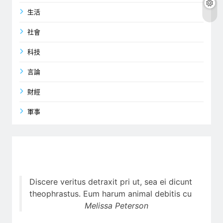
生活
社會
科技
言論
財經
軍事
Discere veritus detraxit pri ut, sea ei dicunt
theophrastus. Eum harum animal debitis cu
Melissa Peterson