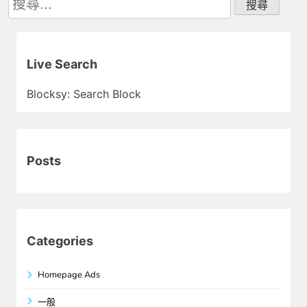
尋
關
鍵
字:
Live Search
Blocksy: Search Block
Posts
Categories
Homepage Ads
一般