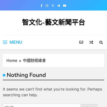
Skip
to
content
智文化-藝文新聞平台
MENU
Home
中國財經峰會
Nothing Found
It seems we can’t find what you’re looking for. Perhaps
searching can help.
搜