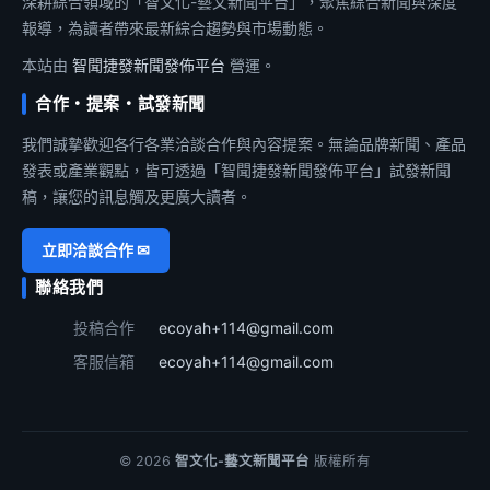
深耕綜合領域的「智文化-藝文新聞平台」，聚焦綜合新聞與深度
報導，為讀者帶來最新綜合趨勢與市場動態。
本站由
智聞捷發新聞發佈平台
營運。
合作・提案・試發新聞
我們誠摯歡迎各行各業洽談合作與內容提案。無論品牌新聞、產品
發表或產業觀點，皆可透過「智聞捷發新聞發佈平台」試發新聞
稿，讓您的訊息觸及更廣大讀者。
立即洽談合作 ✉
聯絡我們
投稿合作
ecoyah+114@gmail.com
客服信箱
ecoyah+114@gmail.com
© 2026
智文化-藝文新聞平台
版權所有