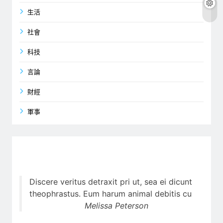
生活
社會
科技
言論
財經
軍事
Discere veritus detraxit pri ut, sea ei dicunt
theophrastus. Eum harum animal debitis cu
Melissa Peterson