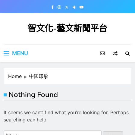
Skip
to
content
智文化-藝文新聞平台
MENU
Home
中國印象
Nothing Found
It seems we can’t find what you’re looking for. Perhaps
searching can help.
搜