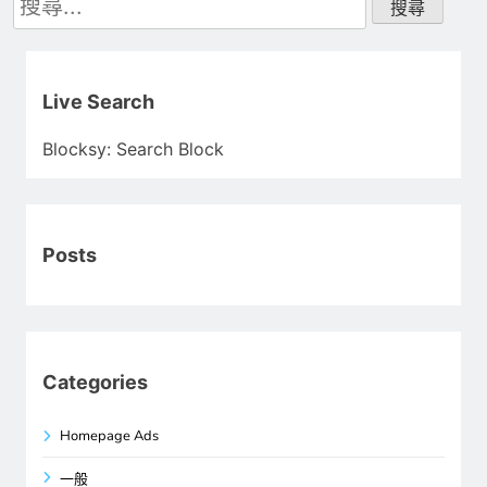
尋
關
鍵
字:
Live Search
Blocksy: Search Block
Posts
Categories
Homepage Ads
一般