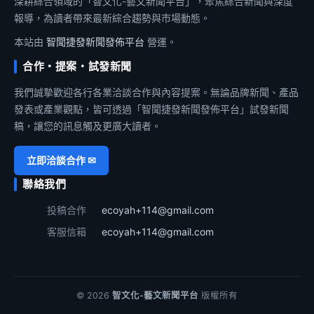
深耕綜合領域的「智文化-藝文新聞平台」，聚焦綜合新聞與深度
報導，為讀者帶來最新綜合趨勢與市場動態。
本站由
智聞捷發新聞發佈平台
營運。
合作・提案・試發新聞
我們誠摯歡迎各行各業洽談合作與內容提案。無論品牌新聞、產品
發表或產業觀點，皆可透過「智聞捷發新聞發佈平台」試發新聞
稿，讓您的訊息觸及更廣大讀者。
立即洽談合作 ✉
聯絡我們
投稿合作
ecoyah+114@gmail.com
客服信箱
ecoyah+114@gmail.com
© 2026
智文化-藝文新聞平台
版權所有