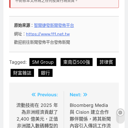
不對依本文所為之任何投資行為負責。
原始來源
：
智聞捷發新聞發佈平台
網址：
https://www.111.net.tw
歡迎前往新聞發佈平台發佈新聞
Tagged:
SM Group
東南亞500強
菲律賓
財富雜誌
銀行
文
Previous:
Next:
章
流動技術在 2025 年
Bloomberg Media
為非洲經濟貢獻了
與 Cision 建立合作
導
2,400 億美元，正值
夥伴關係，將其新聞
覽
非洲踏入數碼轉型的
內容引入傳訊工作流