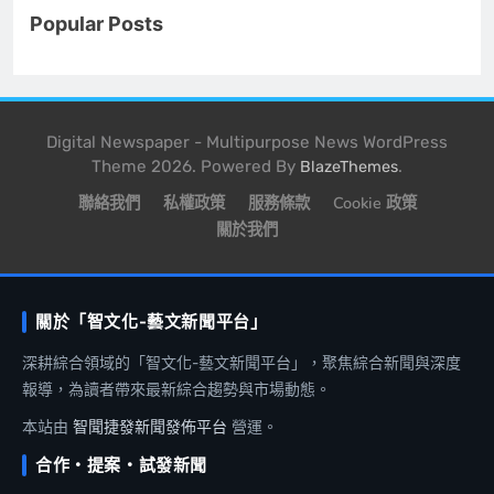
Popular Posts
Digital Newspaper - Multipurpose News WordPress
Theme 2026. Powered By
.
BlazeThemes
聯絡我們
私權政策
服務條款
Cookie 政策
關於我們
關於「智文化-藝文新聞平台」
深耕綜合領域的「智文化-藝文新聞平台」，聚焦綜合新聞與深度
報導，為讀者帶來最新綜合趨勢與市場動態。
本站由
智聞捷發新聞發佈平台
營運。
合作・提案・試發新聞