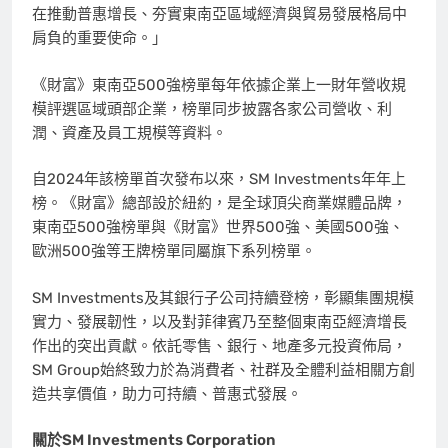
在推動普惠增長、夯實東南亞區域經濟與貿易發展格局中
肩負的重要使命。」
《財富》東南亞500強榜單每年依據企業上一財年營收規
模評選區域頭部企業，榜單同步披露各家公司營收、利
潤、資產及員工規模等資料。
自2024年該榜單首次發布以來，SM Investments年年上
榜。《財富》總部設於紐約，是全球頂尖商業媒體品牌，
東南亞500強榜單與《財富》世界500強、美國500強、
歐洲500強等王牌榜單同屬旗下系列榜單。
SM Investments及其銀行子公司持續登榜，彰顯集團規模
實力、發展韌性，以及對菲律賓乃至整個東南亞經濟增長
作出的突出貢獻。依託零售、銀行、地產多元投資佈局，
SM Group始終致力於為消費者、社群及全體利益相關方創
造共享價值，助力可持續、普惠式發展。
關於SM Investments Corporation