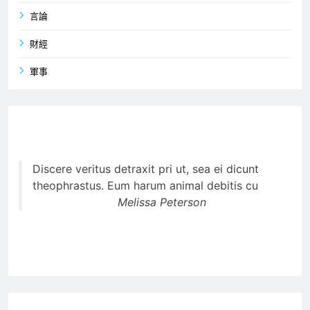
言論
財經
軍事
Discere veritus detraxit pri ut, sea ei dicunt
theophrastus. Eum harum animal debitis cu
Melissa Peterson