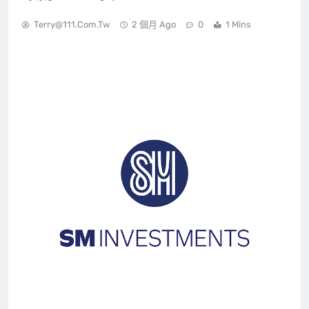
Terry@111.com.tw
2 個月 Ago
0
1 Mins