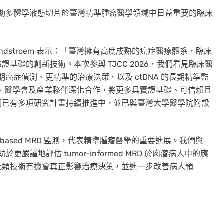
與，凸顯 AI 驅動多體學液態切片於臺灣精準腫瘤醫學領域中日益重要的臨床
skog Lindstroem 表示：「臺灣擁有高度成熟的癌症醫療體系，臨床
基礎的創新技術。本次參與 TJCC 2026，我們看見臨床醫
期癌症偵測、更精準的治療決策，以及 ctDNA 的長期精準監
師、醫院、醫學會及產業夥伴深化合作，將更多具實證基礎、可信賴且
們已有多項研究計畫持續推進中，並已
與臺灣
大學醫學院附設
」
based MRD 監測，代表精準腫瘤醫學的重要進展。我們與
，將有助於更嚴謹地評估 tumor-informed MRD 於肉瘤病人中的應
此類技術有機會真正影響治療決策，並進一步改善病人預