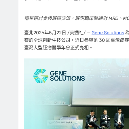
衛星研討會與展區交流，展現臨床醫師對
MRD
、
M
臺北
2026年5月22日
/美通社/ —
Gene Solutions
為
案的全球創新生技公司，近日參與第
30 屆臺灣癌
臺灣大型腫瘤醫學年會正式亮相。