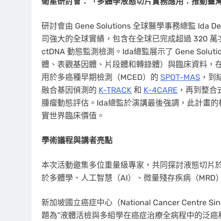
衛星研討會：「多體學液態切片實務應用：推動臺
研討會由 Gene Solutions 全球醫學事務總監 Ida 
司強大的全球實績，包含在全球已完成超過 320 
ctDNA 動態監測檢測。Ida總監展示了 Gene So
體、表觀基因體、片段體和轉錄體）與臨床資料，在
用於多癌種早期檢測（MCED）的
SPOT-MAS
，到結
融合基因偵測的
K-TRACK
和
K-4CARE
，再到整合式
腫瘤動態評估。Ida總監於演講最後強調，此計畫
實世界臨床價值。
學術議程與講者亮點
本次活動邀集
多位重量級
專家，共同探討液態切片
於多體學、人工智慧（AI）、微量殘存疾病（MRD
新加坡國立癌症中心（National Cancer Centre S
題為”液體活檢與多組學在癌症治療全病程中的泛癌