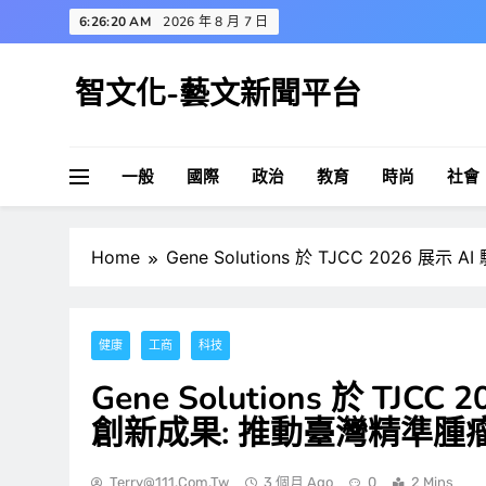
Skip
6:26:21 AM
2026 年 8 月 7 日
to
content
智文化-藝文新聞平台
一般
國際
政治
教育
時尚
社會
Home
Gene Solutions 於 TJCC 202
健康
工商
科技
Gene Solutions 於 TJ
創新成果: 推動臺灣精準腫
Terry@111.com.tw
3 個月 Ago
0
2 Mins