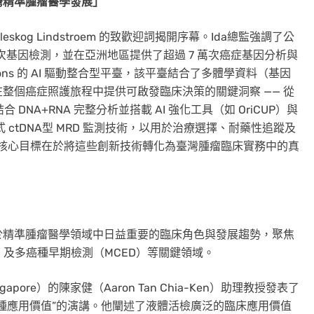
灣精準腫瘤醫學發展」
Deleskog Lindstroem 的致歡迎詞揭開序幕。Ida總監強調了公
萬次基因檢測，並在亞洲地區提供了超過 7 萬次癌症基因分析與
lutions 的 AI 驅動整合型平臺，該平臺結合了多體學資料（基因
整個癌症照護旅程中提供可啟發臨床決策的關鍵洞察 —— 從
合 DNA+RNA 完整分析並搭載 AI 強化工具（如 OriCUP）與
 ctDNA型 MRD 監測技術，以用於治療選擇、耐藥性追蹤及
的核心目標在於將這些創新技術轉化為臺灣腫瘤臨床實務中的真
於精準腫瘤醫學領域中日益重要的臨床角色與發展趨勢，聚焦
）及多癌種早期檢測（MCED）等關鍵領域。
ingapore）的陳家健（Aaron Tan Chia-Ken）助理教授發表了
種應用價值”的演講。他闡述了液體活檢廣泛的臨床應用價值