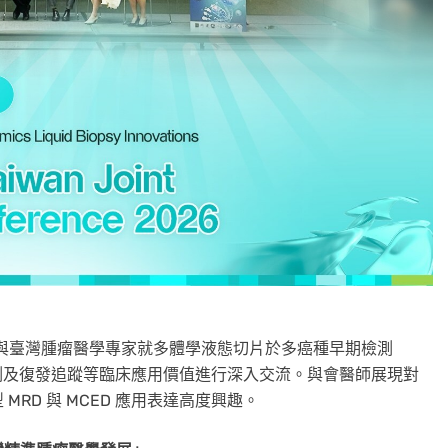
覽攤位，與臺灣腫瘤醫學專家就多體學液態切片於多癌種早期檢測
監測及復發追蹤等臨床應用價值進行深入交流。與會醫師展現對
RD 與 MCED 應用表達高度興趣。