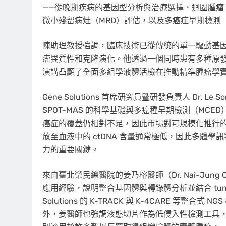
——從晚期疾病的基因型分析與治療選擇、迴圈腫瘤 D
微小殘留病灶（MRD）評估，以及多癌症早期檢測（
陳助理教授強調，臨床技術已從傳統的單一驅動基
瘤異質性和克隆演化。他透過一個同時患有多種原
演講凸顯了全面多組學液體活檢在推動精準腫瘤學
Gene Solutions 首席研究員暨研發負責人 Dr. Le Son
SPOT-MAS 的科學基礎與多癌種早期檢測（MCE
癌症的覆蓋仍相對不足，因此市場對可規模化推行的
放至血液中的 ctDNA 含量通常極低，因此多體學
力的重要關鍵。
來自臺北榮民總醫院的姜乃榕醫師（Dr. Nai-Jun
應用經驗，說明整合基因體與轉錄體分析並結合 tumor-
Solutions 的 K-TRACK 與 K-4CARE 
外，姜醫師也強調液態切片作為低侵入性檢測工具