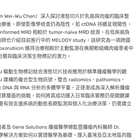
m Wei-Wu Chen）深入探討液態切片於乳癌與肉瘤的臨床整
後，即使影像學檢查仍為陰性，若 ctDNA 持續呈現陽性，
med MRD 相較於 tumor-naïve MRD 檢測，在低疾病負
介紹目前進行中的 MELODY study，該研究為一項跨國
al doxorubicin 維持治療相較於主動監測在晚期軟組織肉瘤患者中
作為風險分層與臨床決策生物標記的潛力。
AI 驅動生物標記結合液態切片技術應用於精準腫瘤醫學的觀
的複合型生物訊號，整合 radiomics、pathomics、
 DNA 與 RNA 分析的多體學平臺，正逐漸成為深入解析腫瘤
運算層面的挑戰，如何將其成功匯入日常臨床實務仍是關鍵課
記若要有效支援疾病的動態長期監測與個人化治療決策，仍需建立
ne Solutions 腫瘤醫學總監暨腫瘤內科醫師 Dr.
焦於多體學解決方案如何以實證醫學為基礎，匯入臺灣及亞太地區的臨