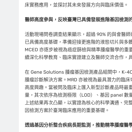
床實務應用，並探討其未來發展方向與臨床價值。
醫師高度參與，反映臺灣已具備發展進階基因檢測
活動現場問卷調查結果顯示，超過 90% 的與會醫
已具備高度基礎，準備迎接更進階的液態切片與多
MCED 亦逐步被視為癌症篩檢與精準腫瘤醫學的重要創新
續深化科學教育、臨床實證建立及醫師交流合作，
在 Gene Solutions 腫瘤基因檢測產品組閤中，K
腫瘤診斷解決方案。MRD 亦被視為最具潛力的臨床
高度興趣。當被問及臨床上匯入新型診斷產品時最
量，其次依序為檢測極限（LOD）、基因 panel
上述結果再次凸顯，以實證為核心的科學溝通、完
因檢測方案於臺灣臨床應用的重要基礎。
透過基因分析整合疾病長期監測，推動精準腫瘤醫