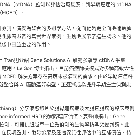
NA（ctDNA）監測以評估治療反應，到早期癌症的 ctDNA
MCED）。
因檢測，演變為整合的多組學方法，從而能夠更全面地捕獲腫
發性肺癌患者的真實世界案例，生動地展示了這些概念。他的
實踐中日益重要的作用。
 Tran則介紹 Gene Solutions AI 驅動多體學 ctDNA 平臺
D）應用。Le Son 博士指出，目前癌症篩檢模式對多種高致命性
 MCED 解決方案存在高度未被滿足的需求。由於早期癌症釋
訊號整合與 AI 驅動運算模型，正逐漸成為提升早期癌症偵測能
g Chiang）分享液態切片於腸胃道癌症及大腸直腸癌的臨床案例
informed MRD 的實際臨床價值。姜醫師指出，Gene
等整合式 NGS 檢測，可提供超越單一位點偵測的生物學精準突變判讀。此
，在長期監測、復發追蹤及腫瘤異質性評估中的互補價值，特