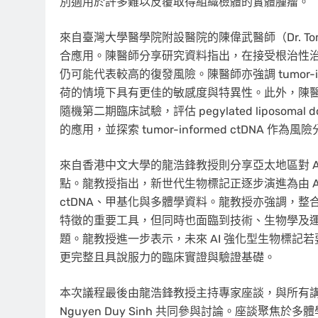
別適用於許多難以反覆取得組織檢體的實體腫瘤。
來自臺灣大學
醫學院附設醫院的陳偉武醫師（Dr. To
合應用。陳醫師分享研究資料指出，在接受根治性治療
仍可能代表較高的復發風險。陳醫師亦強調 tumor-infor
荷的情境下具有更佳的敏感度與特異性。此外，陳醫師也
隨機第二期臨床試驗，評估 pegylated liposom
的應用，並探索 tumor-informed ctDNA 
來自香港中文大學的龍浩鋒教授則分享亞太地區對 
點。龍教授指出，新世代生物標記正逐步演進為由 AI 建構
ctDNA、甲基化與多體學資料。龍教授亦強調，整合
特徵的重要工具，但同時也面臨到技術、生物學及
題。龍教授進一步表示，未來 AI 強化型生物標
更完整且具說服力的臨床實證與驗證基礎。
本次議程最後由龍浩鋒教授主持專家座談，與所有講者及 Ge
Nguyen Duy Sinh 共同參與討論。座談聚