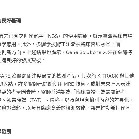
的良好基礎
師過去已有次世代定序（NGS）的使用經驗，顯示臺灣臨床市場
體學應用。此外，多體學技術正逐漸被臨床醫師熟悉，而
方向。上述結果也顯示，Gene Solutions 未來在臺灣持
具備良好的發展契機。
-4CARE 為醫師關注度最高的檢測產品，其次為 K-TRACK 與其他
切入點，許多醫師已開始使用 MRD 技術，或對未來匯入表達
重要的考量因素時，醫師普遍認為「臨床實證」為最關鍵考
 數量、報告時效（TAT）、價格，以及與現有檢測內容的差異化。
整驗證資料，以及具臨床意義的檢測效能，將是推動新世代基
學發展