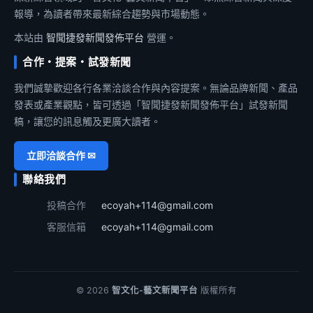
報導，為讀者帶來最新綜合趨勢與市場動態。
本站由
智聞捷發新聞發佈平台
營運。
合作・提案・試發新聞
我們誠摯歡迎各行各業洽談合作與內容提案。無論品牌新聞、產品
發表或產業觀點，皆可透過「智聞捷發新聞發佈平台」試發新聞
稿，讓您的訊息觸及更廣大讀者。
立即洽談合作 ✉
聯絡我們
投稿合作
ecoyah+114@gmail.com
客服信箱
ecoyah+114@gmail.com
© 2026
智文化-藝文新聞平台
版權所有