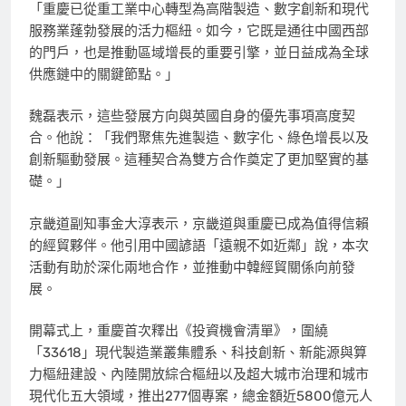
「重慶已從重工業中心轉型為高階製造、數字創新和現代
服務業蓬勃發展的活力樞紐。如今，它既是通往中國西部
的門戶，也是推動區域增長的重要引擎，並日益成為全球
供應鏈中的關鍵節點。」
魏磊表示，這些發展方向與英國自身的優先事項高度契
合。他說：「我們聚焦先進製造、數字化、綠色增長以及
創新驅動發展。這種契合為雙方合作奠定了更加堅實的基
礎。」
京畿道副知事金大淳表示，京畿道與重慶已成為值得信賴
的經貿夥伴。他引用中國諺語「遠親不如近鄰」說，本次
活動有助於深化兩地合作，並推動中韓經貿關係向前發
展。
開幕式上，重慶首次釋出《投資機會清單》，圍繞
「33618」現代製造業叢集體系、科技創新、新能源與算
力樞紐建設、內陸開放綜合樞紐以及超大城市治理和城市
現代化五大領域，推出277個專案，總金額近5800億元人