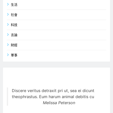
生活
社會
科技
言論
財經
軍事
Discere veritus detraxit pri ut, sea ei dicunt
theophrastus. Eum harum animal debitis cu
Melissa Peterson