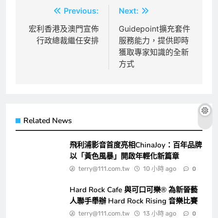
文
Previous:
Next:
章
宏利香港及澳門宣佈
Guidepoint擴充套件
行政總裁繼任安排
服務能力，提供即時
導
獲取專家知識的全新
覽
方式
Related News
飛利浦影音首度亮相ChinaJoy：百年品牌
以「黃色風暴」開啟年輕化新篇章
terry@111.com.tw
10 小時 ago
0
Hard Rock Cafe 與可口可樂® 為新晉藝
人聯手舉辦 Hard Rock Rising 音樂比賽
terry@111.com.tw
13 小時 ago
0