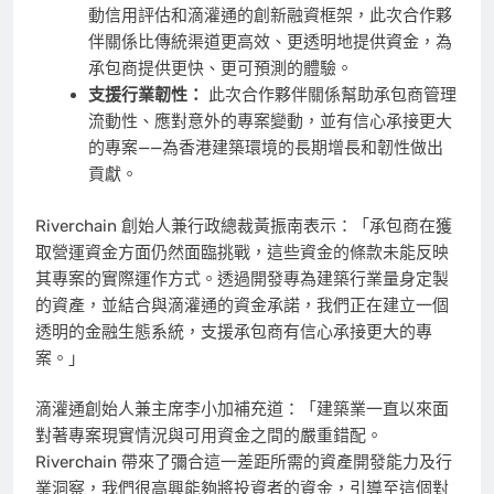
動信用評估和滴灌通的創新融資框架，此次合作夥
伴關係比傳統渠道更高效、更透明地提供資金，為
承包商提供更快、更可預測的體驗。
支援行業韌性：
此次合作夥伴關係幫助承包商管理
流動性、應對意外的專案變動，並有信心承接更大
的專案——為香港建築環境的長期增長和韌性做出
貢獻。
Riverchain 創始人兼行政總裁黃振南表示：「承包商在獲
取營運資金方面仍然面臨挑戰，這些資金的條款未能反映
其專案的實際運作方式。透過開發專為建築行業量身定製
的資產，並結合與滴灌通的資金承諾，我們正在建立一個
透明的金融生態系統，支援承包商有信心承接更大的專
案。」
滴灌通創始人兼主席李小加補充道：「建築業一直以來面
對著專案現實情況與可用資金之間的嚴重錯配。
Riverchain 帶來了彌合這一差距所需的資產開發能力及行
業洞察，我們很高興能夠將投資者的資金，引導至這個對