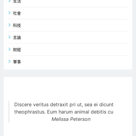
生活
社會
科技
言論
財經
軍事
Discere veritus detraxit pri ut, sea ei dicunt
theophrastus. Eum harum animal debitis cu
Melissa Peterson