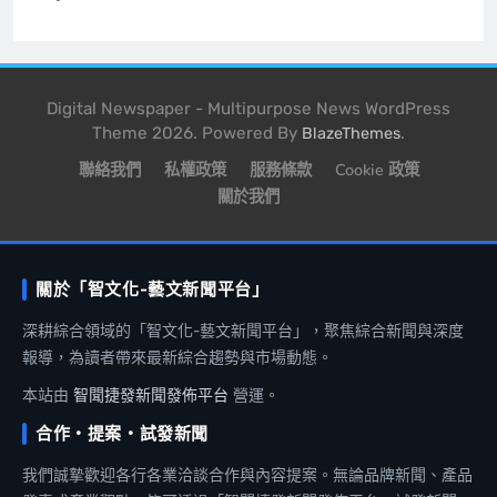
Digital Newspaper - Multipurpose News WordPress
Theme 2026. Powered By
.
BlazeThemes
聯絡我們
私權政策
服務條款
Cookie 政策
關於我們
關於「智文化-藝文新聞平台」
深耕綜合領域的「智文化-藝文新聞平台」，聚焦綜合新聞與深度
報導，為讀者帶來最新綜合趨勢與市場動態。
本站由
智聞捷發新聞發佈平台
營運。
合作・提案・試發新聞
我們誠摯歡迎各行各業洽談合作與內容提案。無論品牌新聞、產品