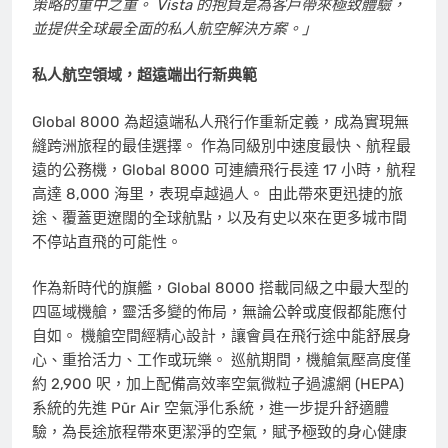
策略的重中之重。 Vista 的抱負是為客戶帶來極致體驗，
並提供全球最全面的私人航空解決方案。」
私人航空領域，超遠端出行新典範
Global 8000 為超遠端私人飛行作重新定義，成為實現無
縫跨洲旅程的最佳選擇。 作為同級別中速度最快、航程最
遠的公務機，Global 8000 可連續飛行長達 17 小時，航程
高達 8,000 海里，表現卓越過人。 由此帶來更迅捷的旅
途、覆蓋更遼闊的全球航點，以及有史以來在更多城市間
不停站直飛的可能性。
作為新時代的旗艦，Global 8000 搭載同級之中最大型的
四區域機艙，靈活多變的佈局，無論公幹或度假都能應付
自如。 機艙空間經精心設計，讓會員在飛行途中能舒展身
心、重拾活力、工作或玩樂。 巡航期間，機艙氣壓高度僅
約 2,900 呎，加上配備高效率空氣微粒子過濾網 (HEPA)
系統的先進 Pũr Air 空氣淨化系統，進一步提升舒適體
驗，為長途旅程帶來更潔淨的空氣，賦予極致的身心健康