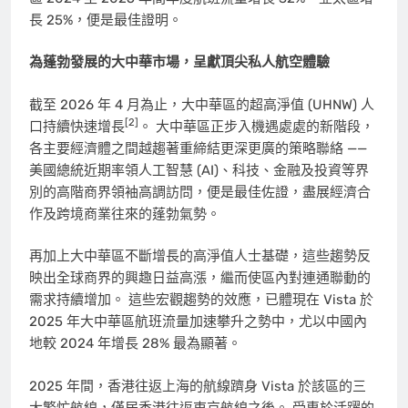
長 25%，便是最佳證明。
為蓬勃發展的大中華市場，呈獻頂尖私人航空體驗
截至 2026 年 4 月為止，大中華區的超高淨值 (UHNW) 人
[2]
口持續快速增長
。 大中華區正步入機遇處處的新階段，
各主要經濟體之間越趨著重締結更深更廣的策略聯絡 ——
美國總統近期率領人工智慧 (AI)、科技、金融及投資等界
別的高階商界領袖高調訪問，便是最佳佐證，盡展經濟合
作及跨境商業往來的蓬勃氣勢。
再加上大中華區不斷增長的高淨值人士基礎，這些趨勢反
映出全球商界的興趣日益高漲，繼而使區內對連通聯動的
需求持續增加。 這些宏觀趨勢的效應，已體現在 Vista 於
2025 年大中華區航班流量加速攀升之勢中，尤以中國內
地較 2024 年增長 28% 最為顯著。
2025 年間，香港往返上海的航線躋身 Vista 於該區的三
大繁忙航線，僅居香港往返東京航線之後。 受惠於活躍的