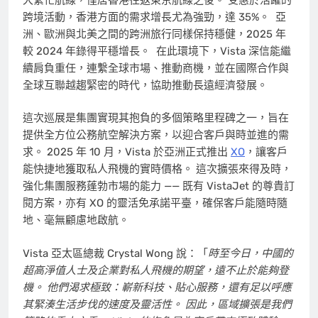
跨境活動，香港方面的需求增長尤為強勁，達 35%。 亞
洲、歐洲與北美之間的跨洲旅行同樣保持穩健，2025 年
較 2024 年錄得平穩增長。 在此環境下，Vista 深信能繼
續肩負重任，連繫全球市場、推動商機，並在國際合作與
全球互聯越趨緊密的時代，協助推動長遠經濟發展。
這次巡展是集團實現其抱負的多個策略里程碑之一，旨在
提供全方位公務航空解決方案，以迎合客戶與時並進的需
求。 2025 年 10 月，Vista 於亞洲正式推出
XO
，讓客戶
能快捷地獲取私人飛機的實時價格。 這次擴張來得及時，
強化集團服務蓬勃市場的能力 —— 既有 VistaJet 的尊貴訂
閱方案，亦有 XO 的靈活免承諾平臺，確保客戶能隨時隨
地、毫無顧慮地啟航。
Vista 亞太區總裁 Crystal Wong 說：「
時至今日，中國的
超高淨值人士及企業對私人飛機的期望，遠不止於能夠登
機。 他們渴求極致：嶄新科技、貼心服務，還有足以呼應
其緊湊生活步伐的速度及靈活性。
因此，區域擴張是我們